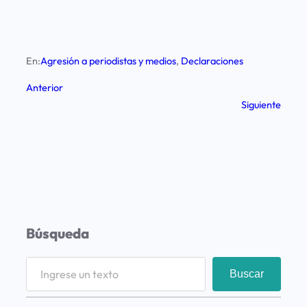
En:
Agresión a periodistas y medios
, 
Declaraciones
Anterior
Siguiente
Búsqueda
S
Buscar
e
a