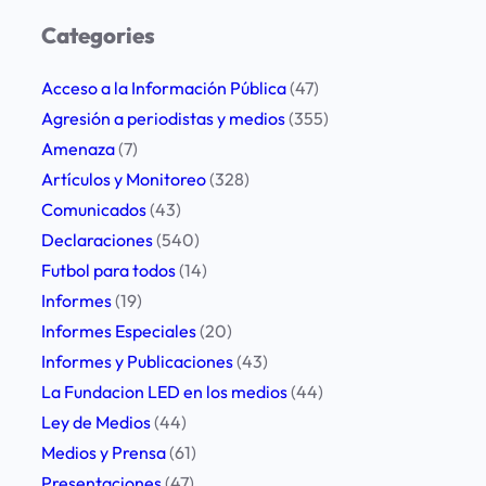
r
Categories
c
h
Acceso a la Información Pública
(47)
Agresión a periodistas y medios
(355)
Amenaza
(7)
Artículos y Monitoreo
(328)
Comunicados
(43)
Declaraciones
(540)
Futbol para todos
(14)
Informes
(19)
Informes Especiales
(20)
Informes y Publicaciones
(43)
La Fundacion LED en los medios
(44)
Ley de Medios
(44)
Medios y Prensa
(61)
Presentaciones
(47)