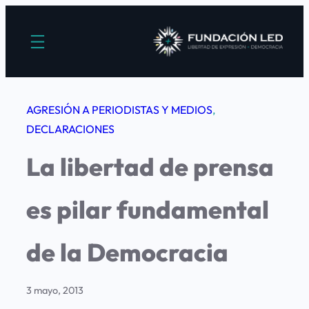
Saltar
al
contenido
AGRESIÓN A PERIODISTAS Y MEDIOS
, 
DECLARACIONES
La libertad de prensa
es pilar fundamental
de la Democracia
3 mayo, 2013