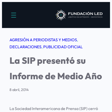
Saltar
al
contenido
AGRESIÓN A PERIODISTAS Y MEDIOS
, 
DECLARACIONES
, 
PUBLICIDAD OFICIAL
La SIP presentó su
Informe de Medio Año
8 abril, 2014
La Sociedad Interamericana de Prensa (SIP) cerró