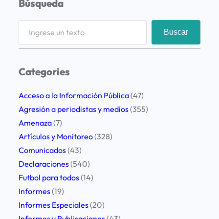
Búsqueda
S
Buscar
e
a
r
Categories
c
h
Acceso a la Información Pública
(47)
Agresión a periodistas y medios
(355)
Amenaza
(7)
Artículos y Monitoreo
(328)
Comunicados
(43)
Declaraciones
(540)
Futbol para todos
(14)
Informes
(19)
Informes Especiales
(20)
Informes y Publicaciones
(43)