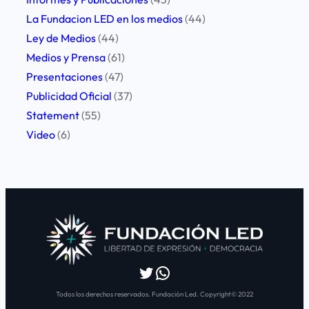
La Fundacion LED en los medios
(44)
Ley de Medios
(44)
Medios y Prensa
(61)
Presentaciones
(47)
Publicidad Oficial
(37)
Statement
(55)
Video
(6)
Twitter
WhatsApp
Todos los derechos reservados. Fundación Led. Copyright© 2022