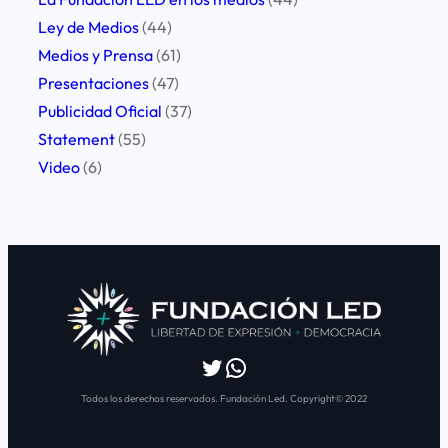
Ley de Medios
(44)
Medios y Prensa
(61)
Presentaciones
(47)
Publicidad Oficial
(37)
Statement
(55)
Video
(6)
Twitter
WhatsApp
Todos los derechos reservados. Fundación Led. Copyright© 2022