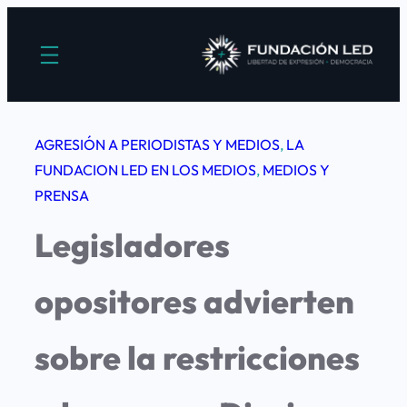
Saltar
al
contenido
AGRESIÓN A PERIODISTAS Y MEDIOS
, 
LA
FUNDACION LED EN LOS MEDIOS
, 
MEDIOS Y
PRENSA
Legisladores
opositores advierten
sobre la restricciones