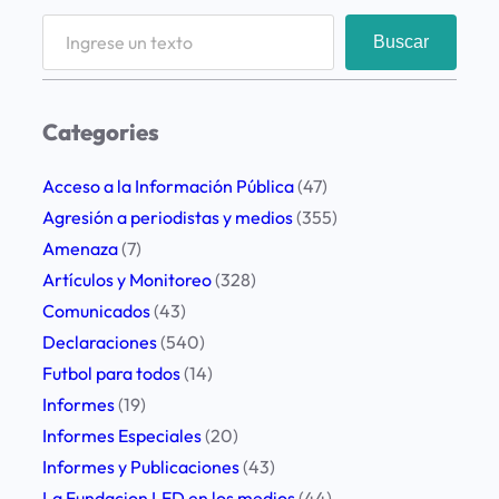
S
Buscar
e
a
r
Categories
c
h
Acceso a la Información Pública
(47)
Agresión a periodistas y medios
(355)
Amenaza
(7)
Artículos y Monitoreo
(328)
Comunicados
(43)
Declaraciones
(540)
Futbol para todos
(14)
Informes
(19)
Informes Especiales
(20)
Informes y Publicaciones
(43)
La Fundacion LED en los medios
(44)