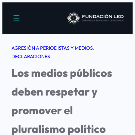
Saltar
al
contenido
AGRESIÓN A PERIODISTAS Y MEDIOS
, 
DECLARACIONES
Los medios públicos
deben respetar y
promover el
pluralismo político