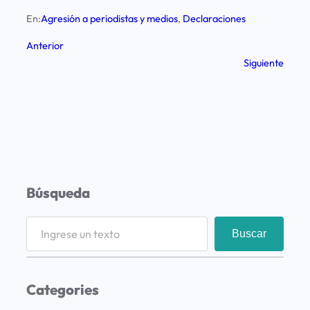
En:
Agresión a periodistas y medios
, 
Declaraciones
Anterior
Siguiente
Búsqueda
S
Buscar
e
a
r
Categories
c