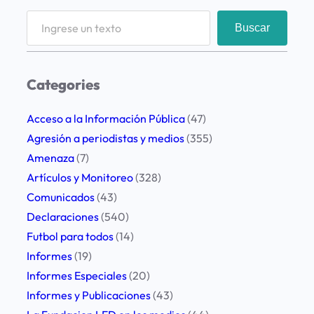
S
Buscar
e
a
r
Categories
c
h
Acceso a la Información Pública
(47)
Agresión a periodistas y medios
(355)
Amenaza
(7)
Artículos y Monitoreo
(328)
Comunicados
(43)
Declaraciones
(540)
Futbol para todos
(14)
Informes
(19)
Informes Especiales
(20)
Informes y Publicaciones
(43)