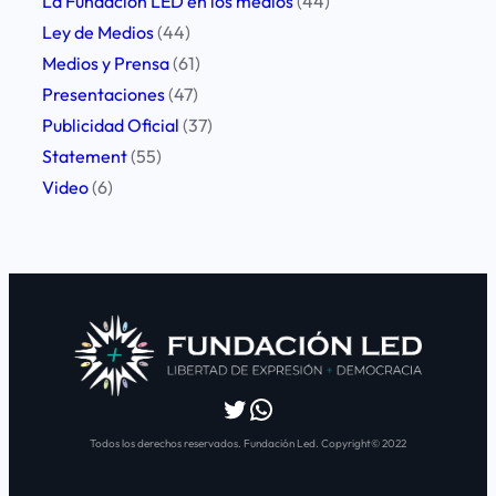
La Fundacion LED en los medios
(44)
Ley de Medios
(44)
Medios y Prensa
(61)
Presentaciones
(47)
Publicidad Oficial
(37)
Statement
(55)
Video
(6)
Twitter
WhatsApp
Todos los derechos reservados. Fundación Led. Copyright© 2022