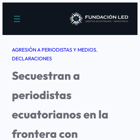
Saltar
al
contenido
AGRESIÓN A PERIODISTAS Y MEDIOS
, 
DECLARACIONES
Secuestran a
periodistas
ecuatorianos en la
frontera con