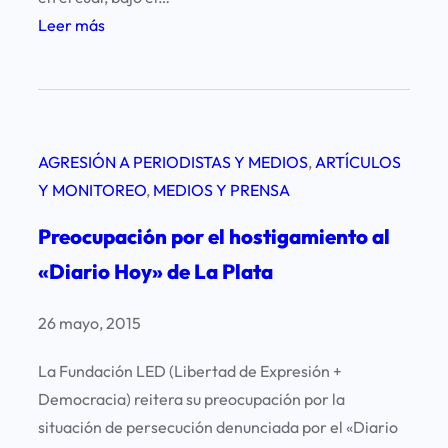
n
:
Leer más
f
7
o
d
r
e
m
J
e
AGRESIÓN A PERIODISTAS Y MEDIOS
, 
ARTÍCULOS
u
2
Y MONITOREO
, 
MEDIOS Y PRENSA
n
0
i
Preocupación por el hostigamiento al
1
o
«Diario Hoy» de La Plata
5
–
d
D
26 mayo, 2015
e
í
l
a
La Fundación LED (Libertad de Expresión +
a
d
Democracia) reitera su preocupación por la
F
e
situación de persecución denunciada por el «Diario
u
l