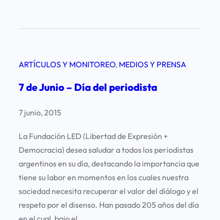
P
r
e
s
ARTÍCULOS Y MONITOREO
, 
MEDIOS Y PRENSA
e
n
7 de Junio – Día del periodista
t
a
7 junio, 2015
c
i
La Fundación LED (Libertad de Expresión +
ó
Democracia) desea saludar a todos los periodistas
n
argentinos en su día, destacando la importancia que
d
tiene su labor en momentos en los cuales nuestra
e
sociedad necesita recuperar el valor del diálogo y el
l
respeto por el disenso. Han pasado 205 años del día
i
en el cual, bajo el…