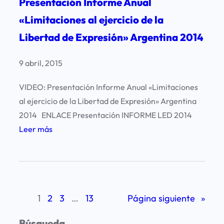
Presentación Informe Anual
e
i
n
«Limitaciones al ejercicio de la
a
t
Libertad de Expresión» Argentina 2014
d
o
e
a
9 abril, 2015
p
l
r
VIDEO: Presentación Informe Anual «Limitaciones
«
e
al ejercicio de la Libertad de Expresión» Argentina
D
n
2014 ENLACE Presentación INFORME LED 2014
i
s
:
Leer más
a
a
P
r
d
r
i
e
e
o
p
s
H
e
1
2
3
…
13
Página siguiente
»
e
o
r
n
y
i
Búsqueda