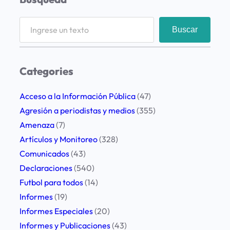
t
»
o
a
d
d
S
Buscar
c
e
i
e
i
L
s
a
ó
a
t
r
Categories
n
P
a
c
I
l
s
h
Acceso a la Información Pública
(47)
n
a
a
Agresión a periodistas y medios
(355)
f
t
g
Amenaza
(7)
o
a
r
Artículos y Monitoreo
(328)
r
e
Comunicados
(43)
m
d
Declaraciones
(540)
e
i
Futbol para todos
(14)
A
d
Informes
(19)
n
o
Informes Especiales
(20)
u
s
Informes y Publicaciones
(43)