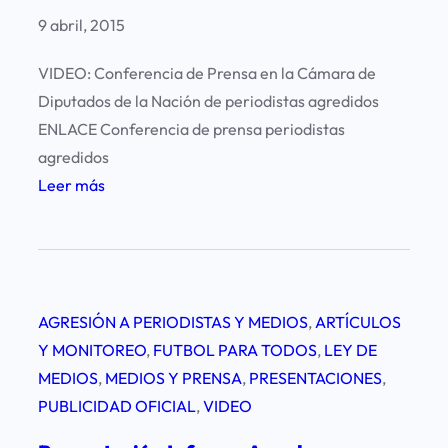
ó
9 abril, 2015
n
p
VIDEO: Conferencia de Prensa en la Cámara de
o
Diputados de la Nación de periodistas agredidos
r
ENLACE Conferencia de prensa periodistas
e
agredidos
l
:
Leer más
h
C
o
o
s
n
t
f
i
AGRESIÓN A PERIODISTAS Y MEDIOS
, 
ARTÍCULOS
e
g
Y MONITOREO
, 
FUTBOL PARA TODOS
, 
LEY DE
r
a
MEDIOS
, 
MEDIOS Y PRENSA
, 
PRESENTACIONES
, 
e
m
PUBLICIDAD OFICIAL
, 
VIDEO
n
i
c