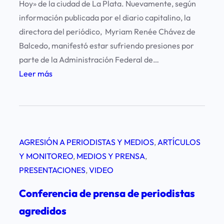
Hoy» de la ciudad de La Plata. Nuevamente, según
n
p
información publicada por el diario capitalino, la
d
e
directora del periódico, Myriam Renée Chávez de
a
r
Balcedo, manifestó estar sufriendo presiones por
c
i
parte de la Administración Federal de…
i
o
:
Leer más
ó
d
P
n
i
r
L
s
e
E
t
o
D
a
AGRESIÓN A PERIODISTAS Y MEDIOS
, 
ARTÍCULOS
c
Y MONITOREO
, 
MEDIOS Y PRENSA
, 
u
PRESENTACIONES
, 
VIDEO
p
a
Conferencia de prensa de periodistas
c
agredidos
i