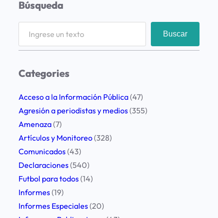
Búsqueda
S
Buscar
e
a
r
Categories
c
h
Acceso a la Información Pública
(47)
Agresión a periodistas y medios
(355)
Amenaza
(7)
Artículos y Monitoreo
(328)
Comunicados
(43)
Declaraciones
(540)
Futbol para todos
(14)
Informes
(19)
Informes Especiales
(20)