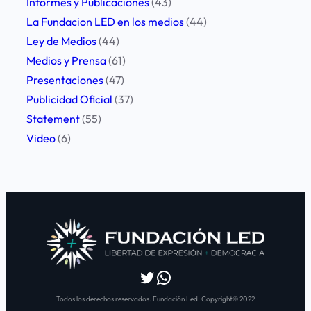
Informes y Publicaciones
(43)
La Fundacion LED en los medios
(44)
Ley de Medios
(44)
Medios y Prensa
(61)
Presentaciones
(47)
Publicidad Oficial
(37)
Statement
(55)
Video
(6)
Twitter
WhatsApp
Todos los derechos reservados. Fundación Led. Copyright© 2022