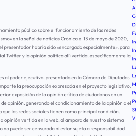
A
C
D
namiento público sobre el funcionamiento de las redes
F
ismo» en la señal de noticias Crónica el 13 de mayo de 2020,
I
el presentador habría sido «encargado especialmente», para
I
l Twitter y la opinión política allí vertida, específicamente la
I
L
L
es al poder ejecutivo, presentado en la Cámara de Diputados
M
omparte la preocupación expresada en el proyecto legislativo,
P
erior exposición de la opinión crítica de ciudadanos en un
P
y de opinión, generando el condicionamiento de la opinión o el
S
a que las redes sociales tienen como principal condición.
V
 la opinión vertida en la web, al amparo de nuestro sistema
nto no puede ser censurada ni estar sujeta a responsabilidad