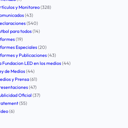
rtículos y Monitoreo
(328)
omunicados
(43)
eclaraciones
(540)
utbol para todos
(14)
nformes
(19)
nformes Especiales
(20)
nformes y Publicaciones
(43)
a Fundacion LED en los medios
(44)
ey de Medios
(44)
edios y Prensa
(61)
resentaciones
(47)
ublicidad Oficial
(37)
tatement
(55)
ideo
(6)