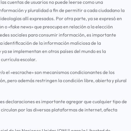
de las cuentas de usuarios no puede leerse como una
formación y pluralidad a fin de permitir a cada ciudadano la
 ideologías allí expresados. Por otra parte, ya se expresó en
n o «fake news» que preocupa en relación a la elección
 redes sociales para consumir información, es importante
 identificación de la información maliciosa de la
e ya se implementan en otros países del mundo es la
 currícula escolar.
os y/o el «escrache» son mecanismos condicionantes de los
ón, pero además restringen la condición libre, abierta y plural
es declaraciones es importante agregar que cualquier tipo de
 circulan por las diversas plataformas de internet, afecta
ial de las Naciones Unidas (ONU) para la Libertad de