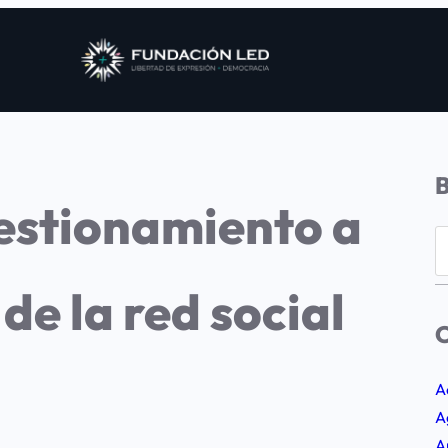
uestionamiento a
S
e
de la red social
a
r
C
c
h
A
A
A