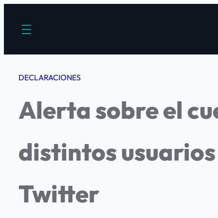
Saltar
al
contenido
DECLARACIONES
Alerta sobre el c
distintos usuarios 
Twitter