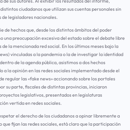
a de sus autores. Al exhibir los resultados del informe,
distintos ciudadanos que utilizan sus cuentas personales sin
s de legisladores nacionales.
e de hechos que, desde los distintos ámbitos del poder
omo una preocupación excesiva del estado sobre el debate libre
s de la mencionada red social. En los últimos meses bajo la
 news) vinculadas a la pandemia o la de investigar la identidad
 dentro de la agenda pública, asistimos a dos hechos
do a la opinión en las redes sociales implementado desde el
 de regular las «fake news» accionando sobre los portales
por su parte, fiscales de distintas provincias, iniciaron
proyectos legislativos, presentados en legislaturas
ción vertida en redes sociales.
espetar el derecho de los ciudadanos a opinar libremente a
 que fijan las redes sociales, está claro que la participación