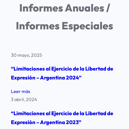
LA
Informes Anuales /
CREACIÓN
DE
Informes Especiales
UNA
CUENTA
DE
30 mayo, 2025
RESPUESTAS
OFICIALES
“Limitaciones al Ejercicio de la Libertad de
EN
Expresión – Argentina 2024”
LA
:
RED
Leer más
“Limitaciones
3 abril, 2024
SOCIAL
al
X.
“Limitaciones al Ejercicio de la Libertad de
Ejercicio
Expresión – Argentina 2023”
de