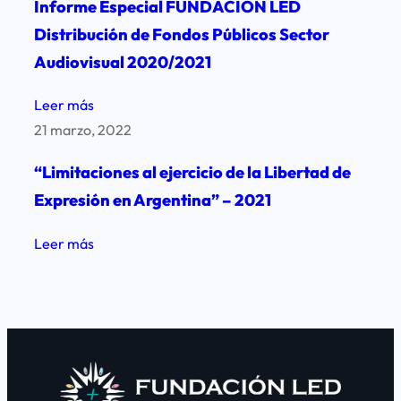
Informe Especial FUNDACION LED
Estado.
«Protección
la
–
Distribución de Fondos Públicos Sector
de
Defensoría
2022
Audiovisual 2020/2021
Datos
del
Personales»
Público.
:
Leer más
Hackeos
Informe
21 marzo, 2022
y
Especial
vulnerabilidad
“Limitaciones al ejercicio de la Libertad de
FUNDACION
de
Expresión en Argentina” – 2021
LED
los
Distribución
datos
:
Leer más
de
personales
“Limitaciones
Fondos
en
al
Públicos
poder
ejercicio
Sector
del
de
Audiovisual
sector
la
2020/2021
estatal
Libertad