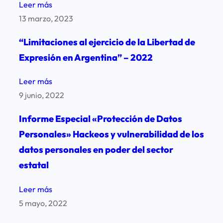
:
Leer más
el
Filtraciones
13 marzo, 2023
Estado
y
Nacional
“Limitaciones al ejercicio de la Libertad de
ataques
destina
Expresión en Argentina” – 2022
informáticos
al
sobre
financiamiento
:
Leer más
las
de
“Limitaciones
9 junio, 2022
bases
los
al
de
Informe Especial «Protección de Datos
medios
ejercicio
datos
Personales» Hackeos y vulnerabilidad de los
públicos,
de
personales
fomento
datos personales en poder del sector
la
en
de
Libertad
estatal
poder
contenidos
de
de
:
Leer más
audiovisuales
Expresión
organismos
Informe
5 mayo, 2022
y
en
del
Especial
a
Argentina”