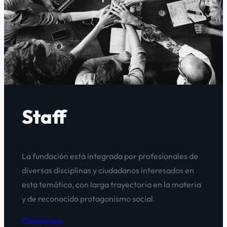
Staff
La fundación está integrada por profesionales de
diversas disciplinas y ciudadanos interesados en
esta temática, con larga trayectoria en la materia
y de reconocido protagonismo social.
Conocenos