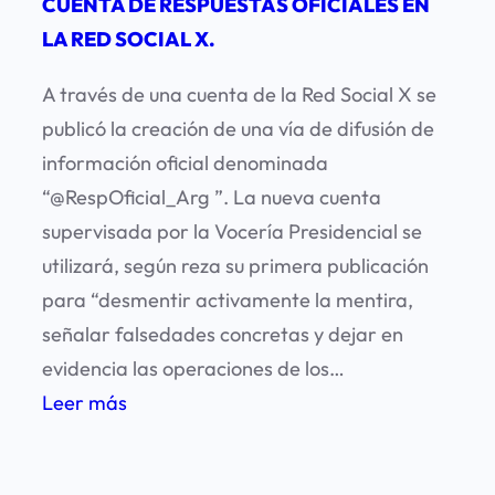
CUENTA DE RESPUESTAS OFICIALES EN
Sala
LA RED SOCIAL X.
de
Prensa
A través de una cuenta de la Red Social X se
de
publicó la creación de una vía de difusión de
Casa
información oficial denominada
de
“@RespOficial_Arg ”. La nueva cuenta
Gobierno.
supervisada por la Vocería Presidencial se
utilizará, según reza su primera publicación
para “desmentir activamente la mentira,
señalar falsedades concretas y dejar en
evidencia las operaciones de los…
:
Leer más
ACERCA
DE