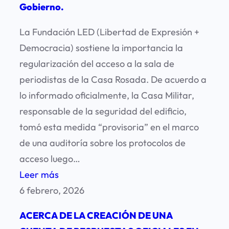
Gobierno.
Argentino
–
La Fundación LED (Libertad de Expresión +
2026
Democracia) sostiene la importancia la
regularización del acceso a la sala de
periodistas de la Casa Rosada. De acuerdo a
lo informado oficialmente, la Casa Militar,
responsable de la seguridad del edificio,
tomó esta medida “provisoria” en el marco
de una auditoría sobre los protocolos de
acceso luego…
:
Leer más
Acceso
6 febrero, 2026
a
ACERCA DE LA CREACIÓN DE UNA
la