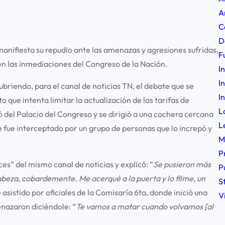
A
C
D
nifiesta su repudio ante las amenazas y agresiones sufridas,
F
 en las inmediaciones del Congreso de la Nación.
I
I
ubriendo, para el canal de noticias TN, el debate que se
I
 que intenta limitar la actualización de las tarifas de
L
ió del Palacio del Congreso y se dirigió a una cochera cercana
L
fue interceptado por un grupo de personas que lo increpó y
M
P
es” del mismo canal de noticias y explicó: “
Se pusieron más
P
cabeza, cobardemente. Me acerqué a la puerta y lo filme, un
S
 asistido por oficiales de la Comisaría 6ta, donde inició una
V
nazaron diciéndole: “
Te vamos a matar cuando volvamos [al