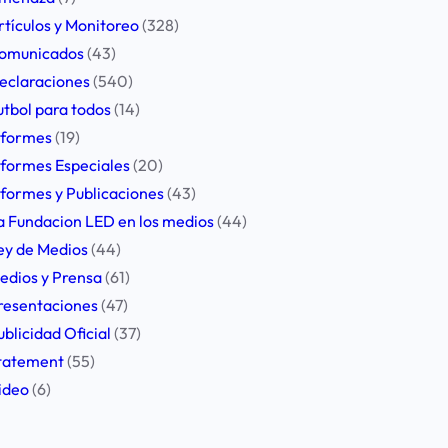
rtículos y Monitoreo
(328)
omunicados
(43)
eclaraciones
(540)
utbol para todos
(14)
nformes
(19)
nformes Especiales
(20)
nformes y Publicaciones
(43)
a Fundacion LED en los medios
(44)
ey de Medios
(44)
edios y Prensa
(61)
resentaciones
(47)
ublicidad Oficial
(37)
tatement
(55)
ideo
(6)