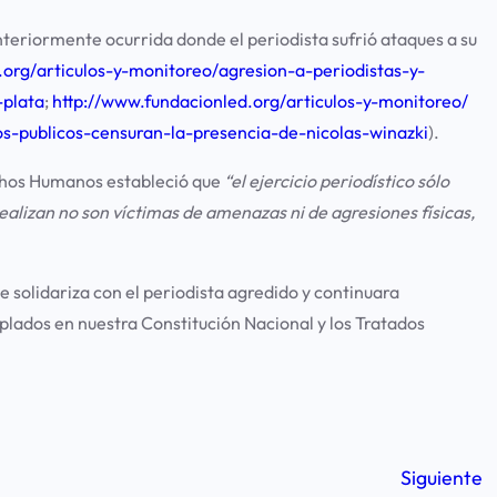
teriormente ocurrida donde el periodista sufrió ataques a su
.org/
articulos-y-monitoreo/
agresion-a-periodistas-y-
-
plata
;
http://www.fundacionled.org/
articulos-y-monitoreo/
os-
publicos-censuran-la-
presencia-de-nicolas-winazki
).
chos Humanos estableció que
“el ejercicio periodístico sólo
alizan no son víctimas de amenazas ni de agresiones físicas,
 solidariza con el periodista agredido y continuara
plados en nuestra Constitución Nacional y los Tratados
Siguiente