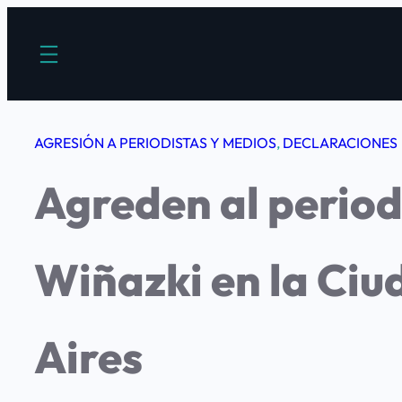
Saltar
al
contenido
AGRESIÓN A PERIODISTAS Y MEDIOS
, 
DECLARACIONES
Agreden al period
Wiñazki en la Ciu
Aires