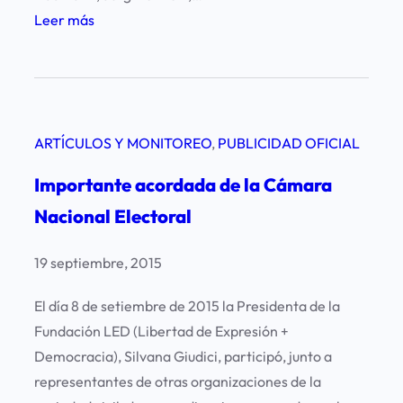
:
Leer más
V
i
s
i
ARTÍCULOS Y MONITOREO
, 
PUBLICIDAD OFICIAL
t
a
Importante acordada de la Cámara
d
Nacional Electoral
e
p
19 septiembre, 2015
e
r
El día 8 de setiembre de 2015 la Presidenta de la
i
Fundación LED (Libertad de Expresión +
o
Democracia), Silvana Giudici, participó, junto a
d
representantes de otras organizaciones de la
i