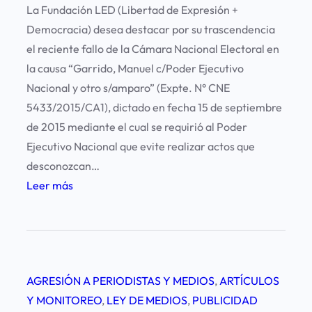
c
La Fundación LED (Libertad de Expresión +
a
o
Democracia) desea destacar por su trascendencia
A
r
el reciente fallo de la Cámara Nacional Electoral en
r
d
la causa “Garrido, Manuel c/Poder Ejecutivo
g
a
Nacional y otro s/amparo” (Expte. N° CNE
e
d
5433/2015/CA1), dictado en fecha 15 de septiembre
n
a
de 2015 mediante el cual se requirió al Poder
t
d
Ejecutivo Nacional que evite realizar actos que
i
e
desconozcan…
n
l
:
Leer más
a
a
T
C
r
á
a
m
s
a
AGRESIÓN A PERIODISTAS Y MEDIOS
, 
ARTÍCULOS
c
r
Y MONITOREO
, 
LEY DE MEDIOS
, 
PUBLICIDAD
e