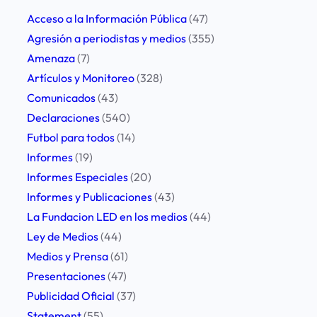
r
i
h
Acceso a la Información Pública
(47)
m
c
Agresión a periodistas y medios
(355)
a
a
Amenaza
(7)
c
Artículos y Monitoreo
(328)
i
Comunicados
(43)
ó
Declaraciones
(540)
n
Futbol para todos
(14)
s
Informes
(19)
o
Informes Especiales
(20)
b
Informes y Publicaciones
(43)
r
La Fundacion LED en los medios
(44)
e
Ley de Medios
(44)
P
Medios y Prensa
(61)
u
Presentaciones
(47)
b
Publicidad Oficial
(37)
l
Statement
(55)