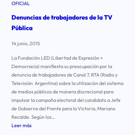
a
OFICIAL
n
N
d
Denuncias de trabajadores de la TV
a
e
c
Pública
n
i
t
o
14 junio, 2015
e
n
f
La Fundación LED (Libertad de Expresión +
a
a
Democracia) manifiesta su preocupación por la
l
l
denuncia de trabajadores de Canal 7, RTA (Radio y
E
l
Televisión Argentina) sobre la utilización del sistema
l
o
de medios públicos de manera discrecional para
e
d
impulsar la campaña electoral del candidato a Jefe
c
e
de Gobierno del Frente para la Victoria, Mariano
t
l
Recalde. Según los…
o
a
:
Leer más
r
C
D