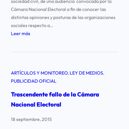
sociedad civil, de una audiencia convocada por la
s
Cámara Nacional Electoral a fin de conocer las
t
distintas opiniones y posturas de las organizaciones
a
sociales respecto a…
s
:
Leer más
d
I
e
m
A
p
l
o
e
ARTÍCULOS Y MONITOREO
, 
LEY DE MEDIOS
, 
r
m
PUBLICIDAD OFICIAL
t
a
a
Trascendente fallo de la Cámara
n
n
i
Nacional Electoral
t
a
e
a
18 septiembre, 2015
a
l