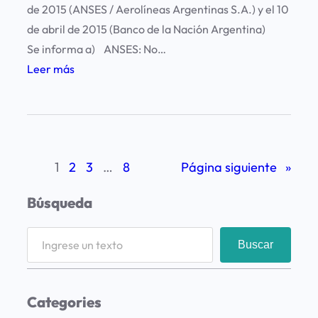
de 2015 (ANSES / Aerolíneas Argentinas S.A.) y el 10
c
a
de abril de 2015 (Banco de la Nación Argentina)
t
d
Se informa a) ANSES: No…
o
o
:
Leer más
r
r
P
a
e
e
l
s
d
d
i
e
1
2
3
…
8
Página siguiente
»
d
l
o
a
Búsqueda
d
T
e
V
S
Buscar
i
P
e
n
ú
a
f
b
r
Categories
o
l
c