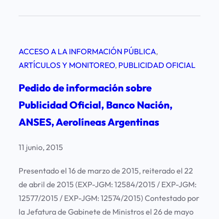
a
á
e
l
m
n
a
u
r
ACCESO A LA INFORMACIÓN PÚBLICA
, 
n
a
ARTÍCULOS Y MONITOREO
, 
PUBLICIDAD OFICIAL
c
N
i
Pedido de información sobre
a
a
c
Publicidad Oficial, Banco Nación,
s
i
ANSES, Aerolíneas Argentinas
d
o
e
n
11 junio, 2015
t
a
r
Presentado el 16 de marzo de 2015, reiterado el 22
l
a
de abril de 2015 (EXP-JGM: 12584/2015 / EXP-JGM:
E
b
12577/2015 / EXP-JGM: 12574/2015) Contestado por
l
a
la Jefatura de Gabinete de Ministros el 26 de mayo
e
j