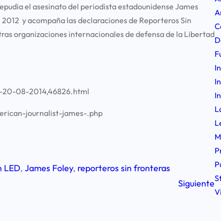
epudia el asesinato del periodista estadounidense James
A
 2012 y acompaña las declaraciones de Reporteros Sin
C
otras organizaciones internacionales de defensa de la Libertad
D
F
I
I
una-20-08-2014,46826.html
I
L
erican-journalist-james-.php
L
M
P
P
n LED
, 
James Foley
, 
reporteros sin fronteras
S
Siguiente
V