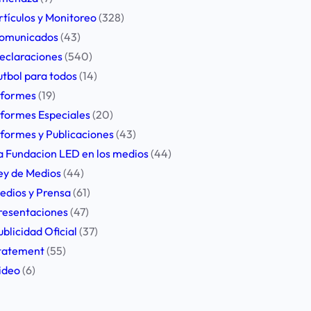
rtículos y Monitoreo
(328)
omunicados
(43)
eclaraciones
(540)
utbol para todos
(14)
nformes
(19)
nformes Especiales
(20)
nformes y Publicaciones
(43)
a Fundacion LED en los medios
(44)
ey de Medios
(44)
edios y Prensa
(61)
resentaciones
(47)
ublicidad Oficial
(37)
tatement
(55)
ideo
(6)