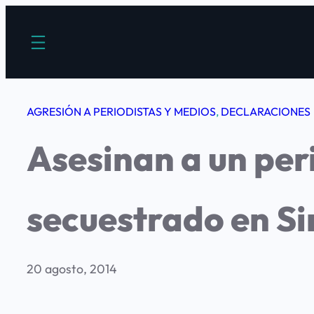
Saltar
al
contenido
AGRESIÓN A PERIODISTAS Y MEDIOS
, 
DECLARACIONES
Asesinan a un per
secuestrado en Si
20 agosto, 2014