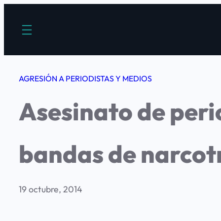
Saltar
al
contenido
AGRESIÓN A PERIODISTAS Y MEDIOS
Asesinato de peri
bandas de narcot
19 octubre, 2014