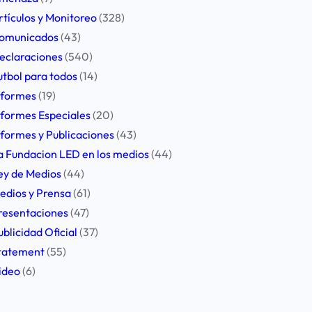
rtículos y Monitoreo
(328)
omunicados
(43)
eclaraciones
(540)
utbol para todos
(14)
nformes
(19)
nformes Especiales
(20)
nformes y Publicaciones
(43)
a Fundacion LED en los medios
(44)
ey de Medios
(44)
edios y Prensa
(61)
resentaciones
(47)
ublicidad Oficial
(37)
tatement
(55)
ideo
(6)