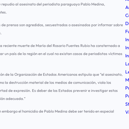
 repudio al asesinato del periodista paraguayo Pablo Medina,
A
tes.
C
D
es de prensa son agredidos, secuestrados o asesinados por informar sobre
F
a.
I
 la reciente muerte de María del Rosario Fuentes Rubio ha consternado a
I
ar un país de la región en el cual no existan casos de periodistas víctimas
I
L
L
ión de la Organización de Estados Americanos estipula que “el asesinato,
M
o la destrucción material de los medios de comunicación, viola los
P
tad de expresión. Es deber de los Estados prevenir e investigar estos
P
ción adecuada.”
S
 embargo el homicidio de Pablo Medina debe ser tenido en especial
V