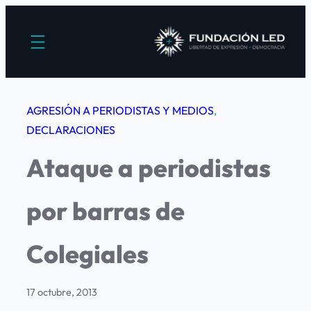
Saltar
al
contenido
AGRESIÓN A PERIODISTAS Y MEDIOS
, 
DECLARACIONES
Ataque a periodistas
por barras de
Colegiales
17 octubre, 2013