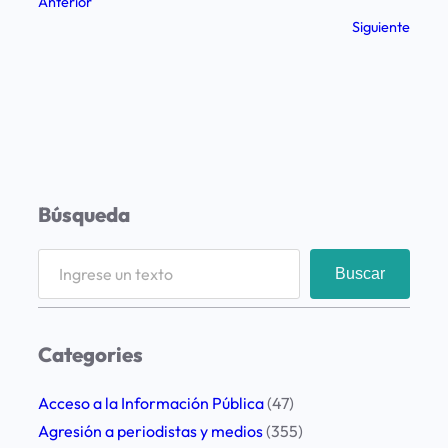
Anterior
Siguiente
Búsqueda
S
Buscar
e
a
r
Categories
c
h
Acceso a la Información Pública
(47)
Agresión a periodistas y medios
(355)