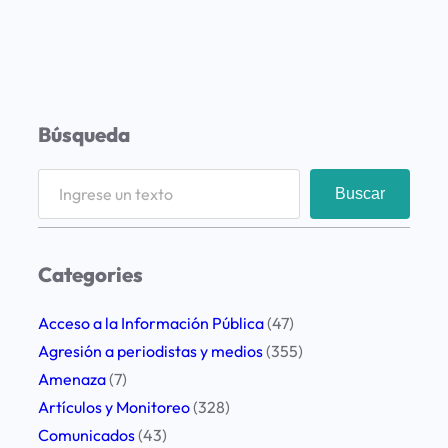
Búsqueda
S
Buscar
e
a
r
Categories
c
h
Acceso a la Información Pública
(47)
Agresión a periodistas y medios
(355)
Amenaza
(7)
Artículos y Monitoreo
(328)
Comunicados
(43)