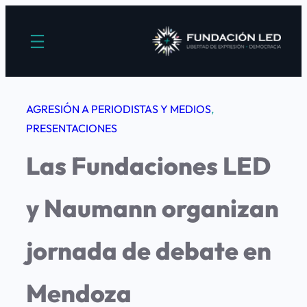
Saltar
al
contenido
AGRESIÓN A PERIODISTAS Y MEDIOS
, 
PRESENTACIONES
Las Fundaciones LED
y Naumann organizan
jornada de debate en
Mendoza