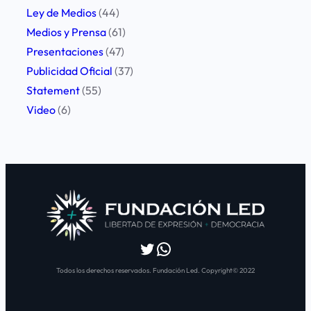
Ley de Medios
(44)
Medios y Prensa
(61)
Presentaciones
(47)
Publicidad Oficial
(37)
Statement
(55)
Video
(6)
Twitter
WhatsApp
Todos los derechos reservados. Fundación Led. Copyright© 2022