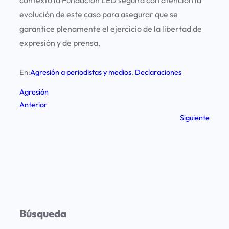
contexto la Fundación LED seguirá con atención la
evolución de este caso para asegurar que se
garantice plenamente el ejercicio de la libertad de
expresión y de prensa.
En:
Agresión a periodistas y medios
, 
Declaraciones
Agresión
Anterior
Siguiente
Búsqueda