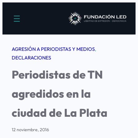
Saltar
al
contenido
AGRESIÓN A PERIODISTAS Y MEDIOS
, 
DECLARACIONES
Periodistas de TN
agredidos en la
ciudad de La Plata
12 noviembre, 2016