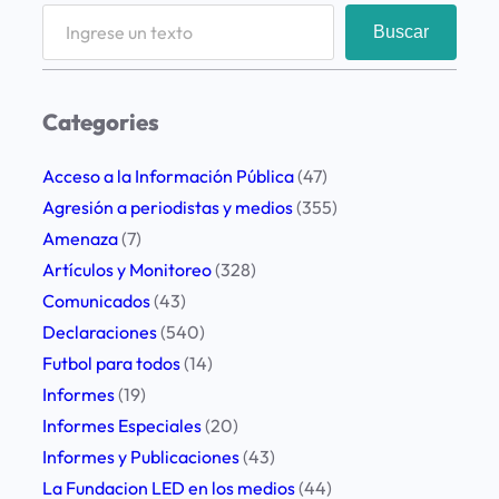
S
Buscar
e
a
r
Categories
c
h
Acceso a la Información Pública
(47)
Agresión a periodistas y medios
(355)
Amenaza
(7)
Artículos y Monitoreo
(328)
Comunicados
(43)
Declaraciones
(540)
Futbol para todos
(14)
Informes
(19)
Informes Especiales
(20)
Informes y Publicaciones
(43)
La Fundacion LED en los medios
(44)