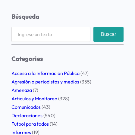
Búsqueda
S
Buscar
e
a
r
Categories
c
h
Acceso a la Información Pública
(47)
Agresión a periodistas y medios
(355)
Amenaza
(7)
Artículos y Monitoreo
(328)
Comunicados
(43)
Declaraciones
(540)
Futbol para todos
(14)
Informes
(19)