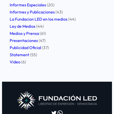
Informes Especiales
(20)
Informes y Publicaciones
(43)
La Fundacion LED en los medios
(44)
Ley de Medios
(44)
Medios y Prensa
(61)
Presentaciones
(47)
Publicidad Oficial
(37)
Statement
(55)
Video
(6)
Twitter
WhatsApp