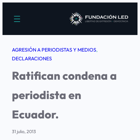
Saltar
al
contenido
AGRESIÓN A PERIODISTAS Y MEDIOS
, 
DECLARACIONES
Ratifican condena a
periodista en
Ecuador.
31 julio, 2013