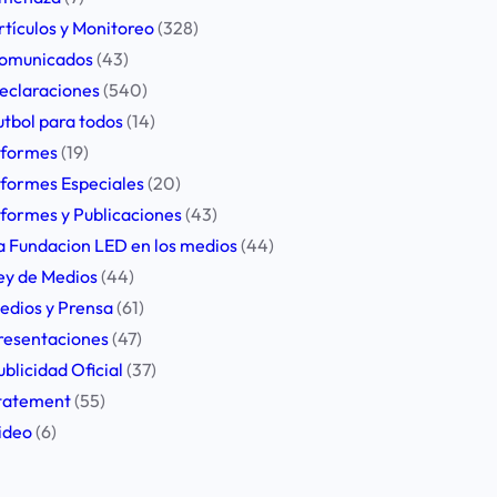
rtículos y Monitoreo
(328)
omunicados
(43)
eclaraciones
(540)
utbol para todos
(14)
nformes
(19)
nformes Especiales
(20)
nformes y Publicaciones
(43)
a Fundacion LED en los medios
(44)
ey de Medios
(44)
edios y Prensa
(61)
resentaciones
(47)
ublicidad Oficial
(37)
tatement
(55)
ideo
(6)