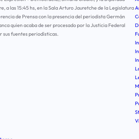
A
, a las 15:45 hs, en la Sala Arturo Jauretche de la Legislatura
C
erencia de Prensa con la presencia del
periodista Germán
D
lanca
quien acaba de ser procesado por la Justicia Federal
F
 sus fuentes periodísticas.
I
I
I
L
L
M
P
P
S
V