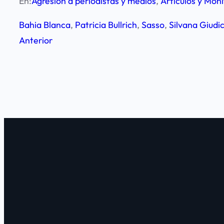
En:
Agresión a periodistas y medios
, 
Artículos y Mon
Bahia Blanca
, 
Patricia Bullrich
, 
Sasso
, 
Silvana Giudi
Anterior