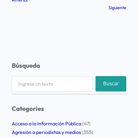
Anterior
Siguiente
Búsqueda
S
Buscar
e
a
r
Categories
c
h
Acceso a la Información Pública
(47)
Agresión a periodistas y medios
(355)