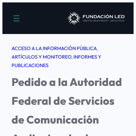
Saltar
al
contenido
ACCESO A LA INFORMACIÓN PÚBLICA
, 
ARTÍCULOS Y MONITOREO
, 
INFORMES Y
PUBLICACIONES
Pedido a la Autoridad
Federal de Servicios
de Comunicación