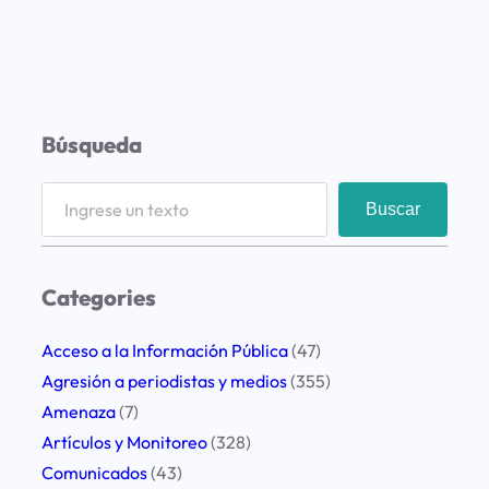
Búsqueda
S
Buscar
e
a
r
Categories
c
h
Acceso a la Información Pública
(47)
Agresión a periodistas y medios
(355)
Amenaza
(7)
Artículos y Monitoreo
(328)
Comunicados
(43)