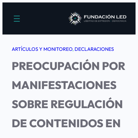
Saltar
al
contenido
ARTÍCULOS Y MONITOREO
, 
DECLARACIONES
PREOCUPACIÓN POR
MANIFESTACIONES
SOBRE REGULACIÓN
DE CONTENIDOS EN