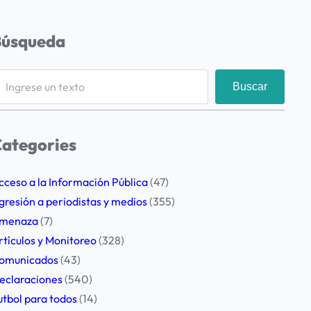
Búsqueda
Buscar
ategories
cceso a la Información Pública
(47)
gresión a periodistas y medios
(355)
menaza
(7)
rtículos y Monitoreo
(328)
omunicados
(43)
eclaraciones
(540)
utbol para todos
(14)