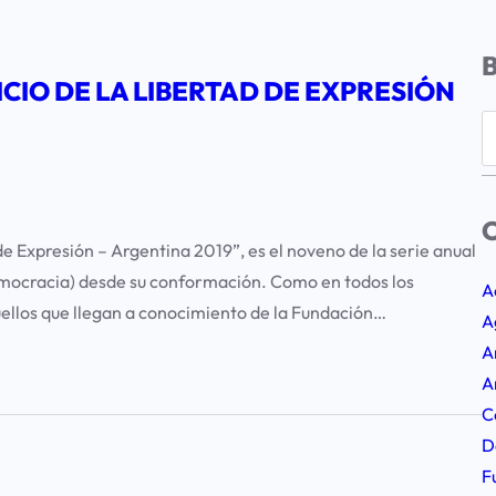
ICIO DE LA LIBERTAD DE EXPRESIÓN
S
e
a
r
C
c
de Expresión – Argentina 2019”, es el noveno de la serie anual
h
emocracia) desde su conformación. Como en todos los
A
uellos que llegan a conocimiento de la Fundación…
A
A
A
C
D
F