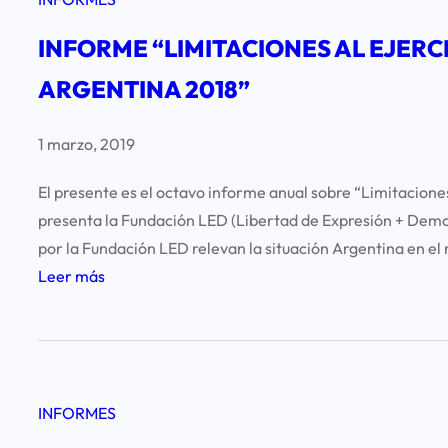
R
M
INFORME “LIMITACIONES AL EJERCI
E
ARGENTINA 2018”
«
L
I
1 marzo, 2019
M
El presente es el octavo informe anual sobre “Limitaciones
I
presenta la Fundación LED (Libertad de Expresión + Democ
T
por la Fundación LED relevan la situación Argentina en el 
A
:
Leer más
C
I
I
N
O
F
N
O
E
INFORMES
R
S
M