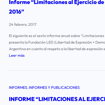
I
Informe “Limitaciones al Ejercicio de
E
E
B
2016”
«
J
E
L
E
R
I
24 febrero, 2017
R
T
M
C
A
El siguiente es el sexto informe anual sobre “Limitaciones 
I
I
D
presenta la Fundación LED (Libertad de Expresión + Democ
T
C
D
Argentina en cuanto al respeto a la libertad de expresión 
A
I
E
:
Leer más
C
O
E
I
I
D
X
n
O
E
P
f
N
L
R
o
E
A
E
INFORMES
, 
INFORMES Y PUBLICACIONES
r
S
L
S
m
A
I
INFORME “LIMITACIONES AL EJERCI
I
e
L
B