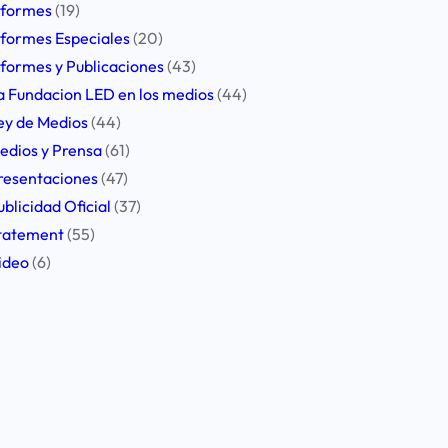
nformes
(19)
nformes Especiales
(20)
nformes y Publicaciones
(43)
a Fundacion LED en los medios
(44)
ey de Medios
(44)
edios y Prensa
(61)
resentaciones
(47)
ublicidad Oficial
(37)
tatement
(55)
ideo
(6)