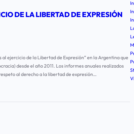
I
I
CIO DE LA LIBERTAD DE EXPRESIÓN
I
L
L
M
P
 al ejercicio de la Libertad de Expresión” en la Argentina que
P
racia) desde el año 2011. Los informes anuales realizados
S
respeto al derecho a la libertad de expresión…
V