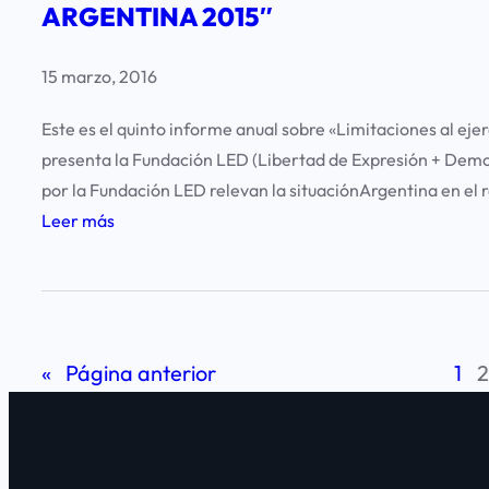
Ó
ARGENTINA 2015″
“
E
E
N
L
J
R
A
i
15 marzo, 2016
E
T
R
m
R
A
G
Este es el quinto informe anual sobre «Limitaciones al eje
i
C
D
E
presenta la Fundación LED (Libertad de Expresión + Democ
t
I
D
N
por la Fundación LED relevan la situaciónArgentina en el 
a
C
E
T
:
Leer más
c
I
E
I
I
i
O
X
N
N
o
D
P
A
F
n
E
R
2
O
e
L
E
0
«
Página anterior
1
R
s
A
S
1
M
a
L
I
9
E
l
I
Ó
»
“
E
B
N