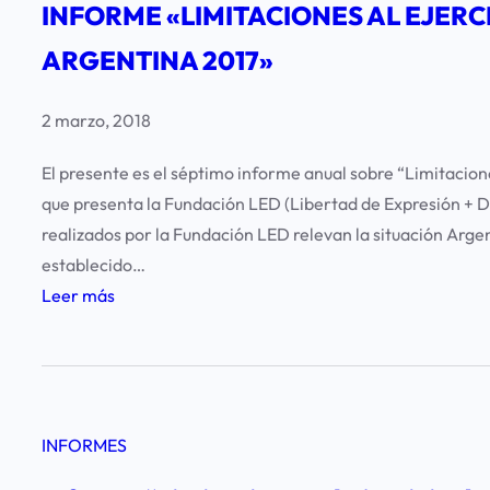
A
INFORME «LIMITACIONES AL EJERC
E
L
ARGENTINA 2017»
“
E
L
J
I
2 marzo, 2018
E
M
R
El presente es el séptimo informe anual sobre “Limitacione
I
C
que presenta la Fundación LED (Libertad de Expresión + 
T
I
realizados por la Fundación LED relevan la situación Argen
A
C
establecido…
C
I
:
Leer más
I
O
I
O
D
N
N
E
F
E
L
O
S
A
INFORMES
R
A
L
M
L