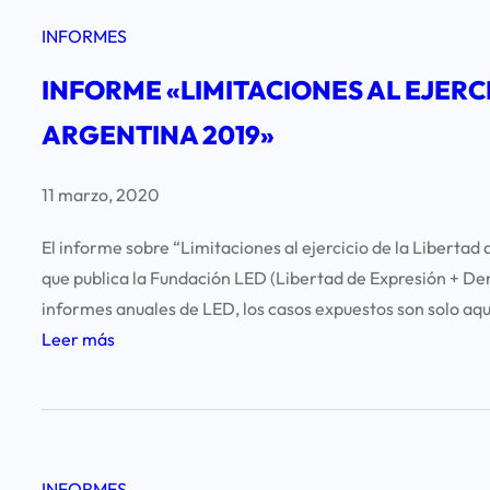
INFORMES
INFORME «LIMITACIONES AL EJERC
ARGENTINA 2019»
11 marzo, 2020
El informe sobre “Limitaciones al ejercicio de la Libertad 
que publica la Fundación LED (Libertad de Expresión + D
informes anuales de LED, los casos expuestos son solo aq
:
Leer más
I
N
F
O
INFORMES