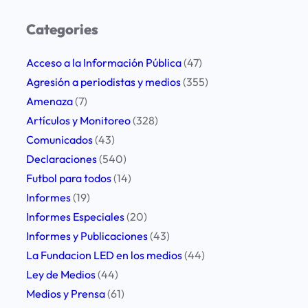
a
r
Categories
c
h
Acceso a la Información Pública
(47)
Agresión a periodistas y medios
(355)
Amenaza
(7)
Artículos y Monitoreo
(328)
Comunicados
(43)
Declaraciones
(540)
Futbol para todos
(14)
Informes
(19)
Informes Especiales
(20)
Informes y Publicaciones
(43)
La Fundacion LED en los medios
(44)
Ley de Medios
(44)
Medios y Prensa
(61)