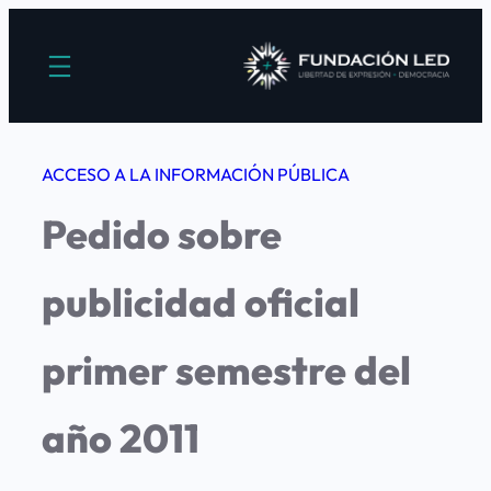
Saltar
al
contenido
ACCESO A LA INFORMACIÓN PÚBLICA
Pedido sobre
publicidad oficial
primer semestre del
año 2011