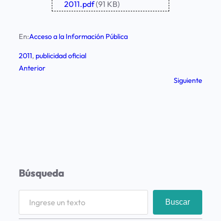
2011.pdf
(91 KB)
En:
Acceso a la Información Pública
2011
, 
publicidad oficial
Anterior
Siguiente
Búsqueda
S
Buscar
e