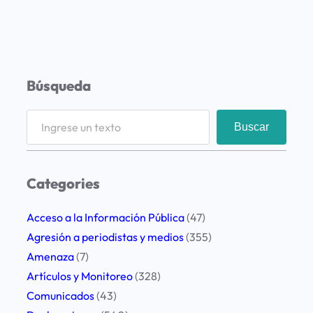
Búsqueda
S
Buscar
e
a
r
Categories
c
h
Acceso a la Información Pública
(47)
Agresión a periodistas y medios
(355)
Amenaza
(7)
Artículos y Monitoreo
(328)
Comunicados
(43)