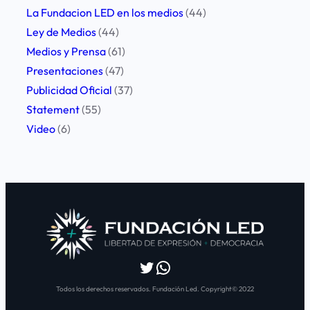
La Fundacion LED en los medios
(44)
Ley de Medios
(44)
Medios y Prensa
(61)
Presentaciones
(47)
Publicidad Oficial
(37)
Statement
(55)
Video
(6)
Twitter
WhatsApp
Todos los derechos reservados. Fundación Led. Copyright© 2022