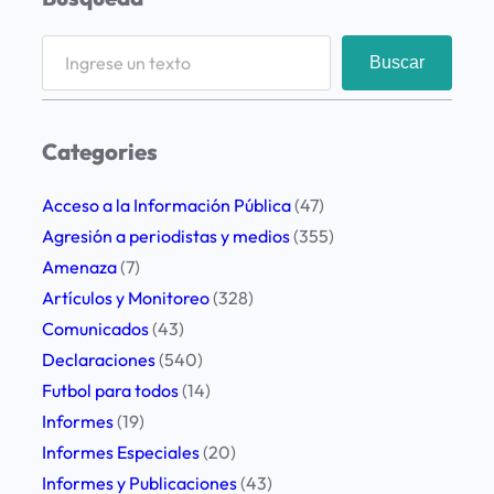
S
Buscar
e
a
r
Categories
c
h
Acceso a la Información Pública
(47)
Agresión a periodistas y medios
(355)
Amenaza
(7)
Artículos y Monitoreo
(328)
Comunicados
(43)
Declaraciones
(540)
Futbol para todos
(14)
Informes
(19)
Informes Especiales
(20)
Informes y Publicaciones
(43)