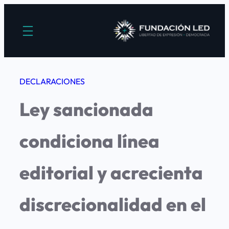
Saltar
al
contenido
DECLARACIONES
Ley sancionada
condiciona línea
editorial y acrecienta
discrecionalidad en el