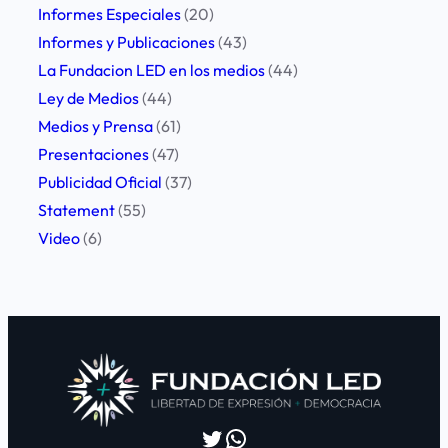
Informes Especiales
(20)
Informes y Publicaciones
(43)
La Fundacion LED en los medios
(44)
Ley de Medios
(44)
Medios y Prensa
(61)
Presentaciones
(47)
Publicidad Oficial
(37)
Statement
(55)
Video
(6)
Twitter
WhatsApp