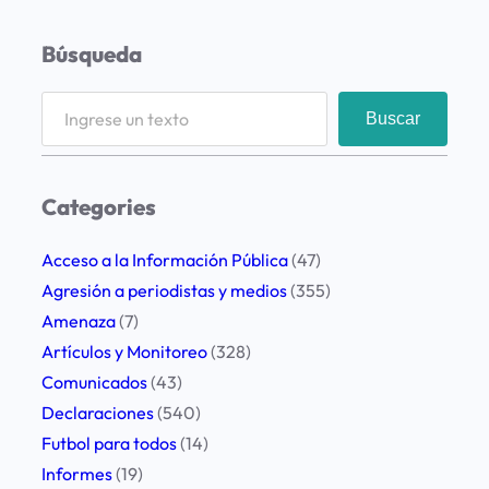
Búsqueda
S
Buscar
e
a
r
Categories
c
h
Acceso a la Información Pública
(47)
Agresión a periodistas y medios
(355)
Amenaza
(7)
Artículos y Monitoreo
(328)
Comunicados
(43)
Declaraciones
(540)
Futbol para todos
(14)
Informes
(19)