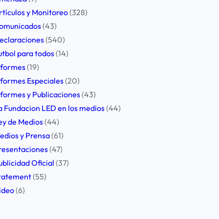
rtículos y Monitoreo
(328)
omunicados
(43)
eclaraciones
(540)
utbol para todos
(14)
nformes
(19)
nformes Especiales
(20)
nformes y Publicaciones
(43)
a Fundacion LED en los medios
(44)
ey de Medios
(44)
edios y Prensa
(61)
resentaciones
(47)
ublicidad Oficial
(37)
tatement
(55)
ideo
(6)