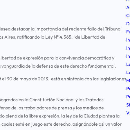
A
C
D
sea destacar la importancia del reciente fallo del Tribunal
F
 Aires, ratificando la Ley N° 4.565, “de Libertad de
I
I
I
a libertad de expresión para la convivencia democrática y
L
a vanguardia de la defensa de este derecho fundamental.
L
d el 30 de mayo de 2013, está en sintonía con las legislaciones
M
P
P
grados en la Constitución Nacional y los Tratados
S
efensa de los trabajadores de prensa y los medios de
V
pleno de la libre expresión, la ley de la Ciudad plantea la
s cuales esté en juego este derecho, asignándole así un valor