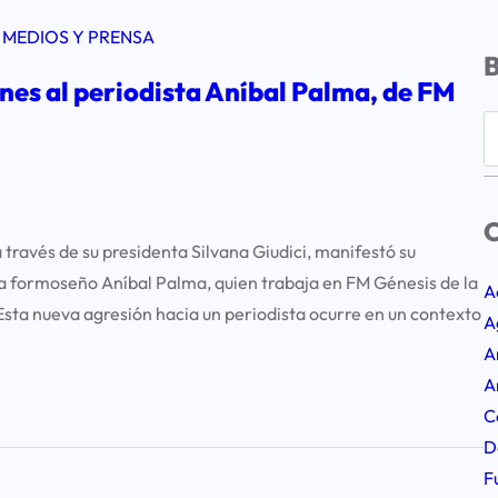
 
MEDIOS Y PRENSA
nes al periodista Aníbal Palma, de FM
S
e
a
r
C
c
ravés de su presidenta Silvana Giudici, manifestó su
h
sta formoseño Aníbal Palma, quien trabaja en FM Génesis de la
A
«Esta nueva agresión hacia un periodista ocurre en un contexto
A
A
A
C
D
F