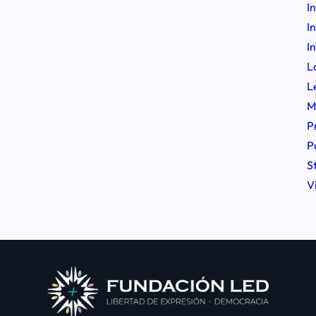
I
I
I
L
L
M
P
P
S
V