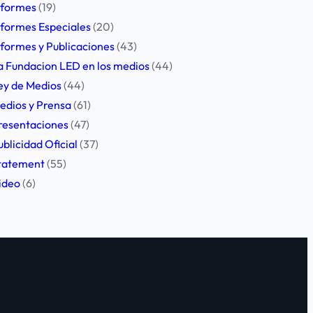
nformes
(19)
nformes Especiales
(20)
nformes y Publicaciones
(43)
a Fundacion LED en los medios
(44)
ey de Medios
(44)
edios y Prensa
(61)
resentaciones
(47)
ublicidad Oficial
(37)
tatement
(55)
ideo
(6)