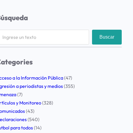
Búsqueda
Buscar
ategories
cceso a la Información Pública
(47)
gresión a periodistas y medios
(355)
menaza
(7)
rtículos y Monitoreo
(328)
omunicados
(43)
eclaraciones
(540)
utbol para todos
(14)