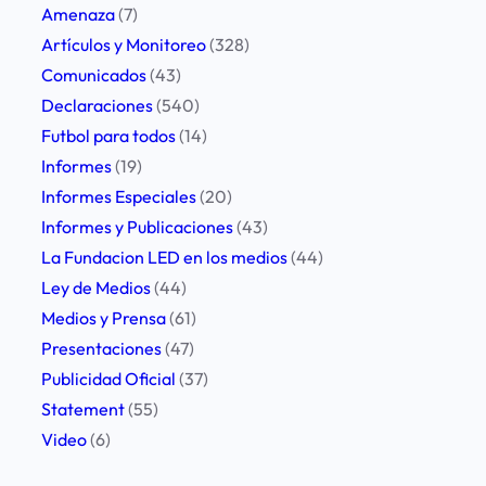
a
Amenaza
(7)
t
Artículos y Monitoreo
(328)
e
Comunicados
(43)
S
Declaraciones
(540)
e
Futbol para todos
(14)
n
Informes
(19)
t
Informes Especiales
(20)
e
Informes y Publicaciones
(43)
n
La Fundacion LED en los medios
(44)
c
Ley de Medios
(44)
i
Medios y Prensa
(61)
n
Presentaciones
(47)
g
Publicidad Oficial
(37)
L
Statement
(55)
i
Video
(6)
m