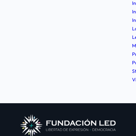
I
I
I
L
L
M
P
P
S
V