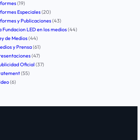
nformes
(19)
nformes Especiales
(20)
nformes y Publicaciones
(43)
a Fundacion LED en los medios
(44)
ey de Medios
(44)
edios y Prensa
(61)
resentaciones
(47)
ublicidad Oficial
(37)
tatement
(55)
ideo
(6)