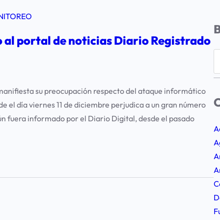
NITOREO
al portal de noticias Diario Registrado
S
e
a
anifiesta su preocupación respecto del ataque informático
r
C
sde el día viernes 11 de diciembre perjudica a un gran número
c
ún fuera informado por el Diario Digital, desde el pasado
h
A
A
A
A
C
D
F