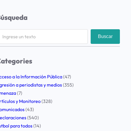
Búsqueda
Buscar
ategories
cceso a la Información Pública
(47)
gresión a periodistas y medios
(355)
menaza
(7)
rtículos y Monitoreo
(328)
omunicados
(43)
eclaraciones
(540)
utbol para todos
(14)