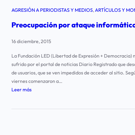
AGRESIÓN A PERIODISTAS Y MEDIOS
, 
ARTÍCULOS Y MO
Preocupación por ataque informático 
16 diciembre, 2015
La Fundación LED (Libertad de Expresión + Democracia) m
sufrido por el portal de noticias Diario Registrado que de
de usuarios, que se ven impedidos de acceder al sitio. Seg
viernes comenzaron a…
:
Leer más
P
r
e
o
c