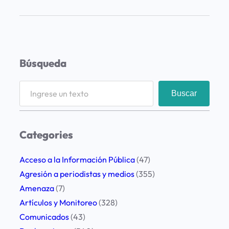
n
t
e
n
Búsqueda
t
o
S
Buscar
d
e
e
a
c
r
Categories
e
c
n
h
Acceso a la Información Pública
(47)
s
Agresión a periodistas y medios
(355)
u
Amenaza
(7)
r
Artículos y Monitoreo
(328)
a
Comunicados
(43)
a