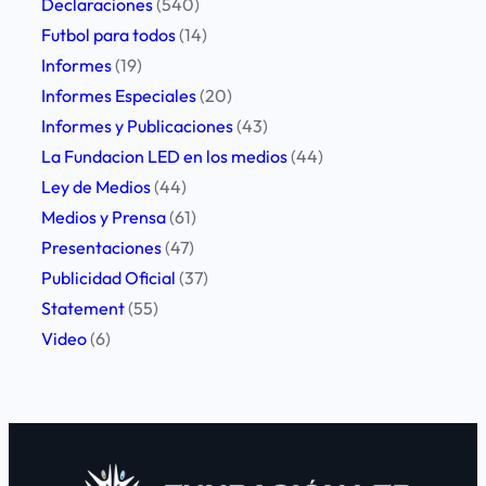
Declaraciones
(540)
l
Futbol para todos
(14)
a
Informes
(19)
s
Informes Especiales
(20)
r
Informes y Publicaciones
(43)
e
La Fundacion LED en los medios
(44)
d
Ley de Medios
(44)
e
Medios y Prensa
(61)
s
Presentaciones
(47)
s
Publicidad Oficial
(37)
o
Statement
(55)
c
Video
(6)
i
a
l
e
s