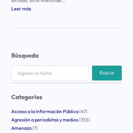
dictado. En el marco del…
:
Leer más
B
e
n
e
p
Búsqueda
l
a
S
Buscar
c
e
i
a
t
r
Categories
o
c
p
h
Acceso a la Información Pública
(47)
o
Agresión a periodistas y medios
(355)
r
Amenaza
(7)