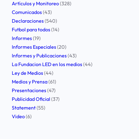
e
Artículos y Monitoreo
(328)
l
Comunicados
(43)
c
Declaraciones
(540)
u
Futbol para todos
(14)
m
Informes
(19)
p
Informes Especiales
(20)
l
Informes y Publicaciones
(43)
i
La Fundacion LED en los medios
(44)
m
Ley de Medios
(44)
i
Medios y Prensa
(61)
e
Presentaciones
(47)
n
Publicidad Oficial
(37)
t
Statement
(55)
o
Video
(6)
d
e