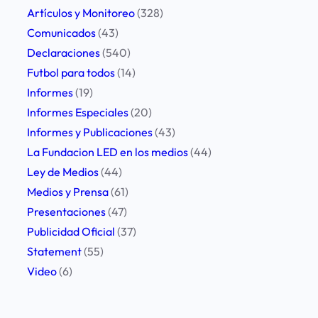
e
Artículos y Monitoreo
(328)
x
Comunicados
(43)
p
Declaraciones
(540)
r
Futbol para todos
(14)
e
Informes
(19)
s
Informes Especiales
(20)
ó
Informes y Publicaciones
(43)
s
La Fundacion LED en los medios
(44)
u
Ley de Medios
(44)
s
Medios y Prensa
(61)
o
Presentaciones
(47)
l
Publicidad Oficial
(37)
i
Statement
(55)
d
Video
(6)
a
r