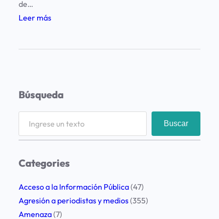
de…
:
Leer más
L
a
F
u
n
Búsqueda
d
a
S
Buscar
c
e
i
a
ó
r
Categories
n
c
L
h
Acceso a la Información Pública
(47)
E
Agresión a periodistas y medios
(355)
D
Amenaza
(7)