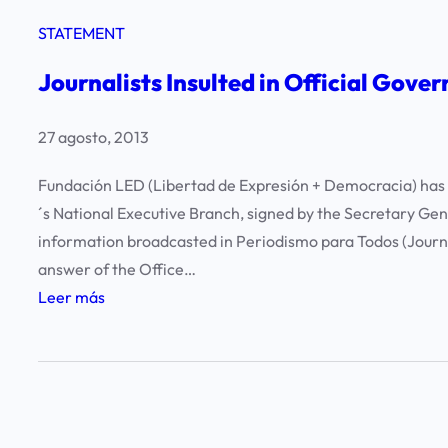
STATEMENT
Journalists Insulted in Official Gov
27 agosto, 2013
Fundación LED (Libertad de Expresión + Democracia) has 
´s National Executive Branch, signed by the Secretary Gene
information broadcasted in Periodismo para Todos (Journ
answer of the Office…
:
Leer más
J
o
u
r
n