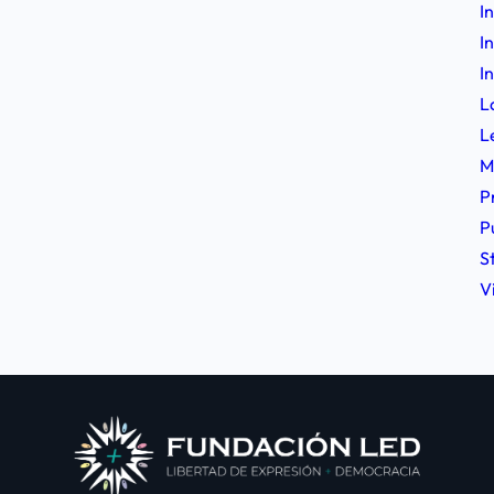
I
I
I
L
L
M
P
P
S
V