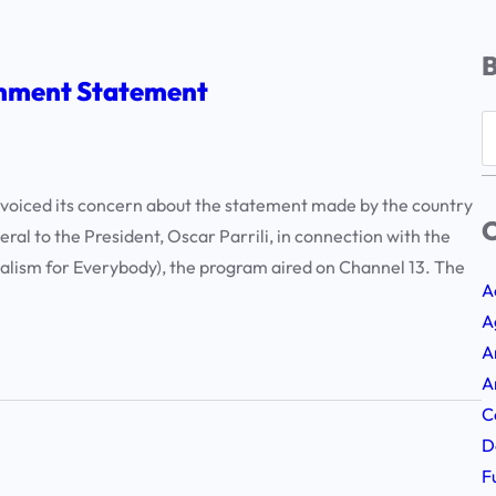
ernment Statement
S
e
a
voiced its concern about the statement made by the country
r
C
ral to the President, Oscar Parrili, in connection with the
c
alism for Everybody), the program aired on Channel 13. The
h
A
A
A
A
C
D
F