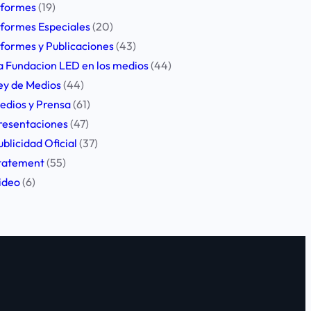
nformes
(19)
nformes Especiales
(20)
nformes y Publicaciones
(43)
a Fundacion LED en los medios
(44)
ey de Medios
(44)
edios y Prensa
(61)
resentaciones
(47)
ublicidad Oficial
(37)
tatement
(55)
ideo
(6)