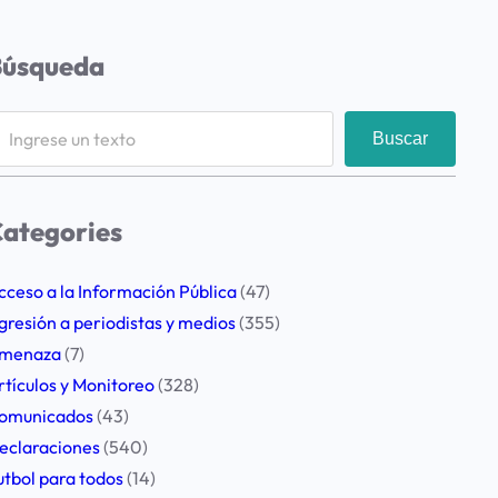
Búsqueda
Buscar
ategories
cceso a la Información Pública
(47)
gresión a periodistas y medios
(355)
menaza
(7)
rtículos y Monitoreo
(328)
omunicados
(43)
eclaraciones
(540)
utbol para todos
(14)