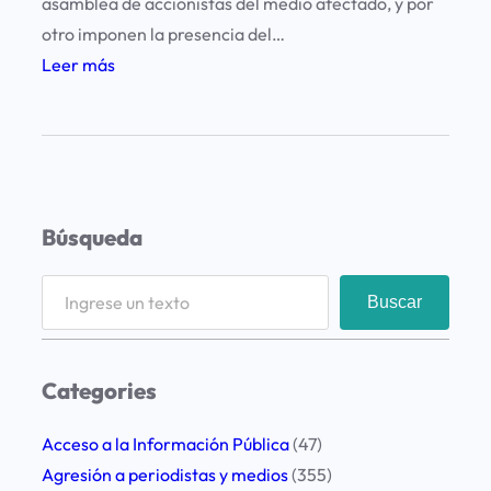
asamblea de accionistas del medio afectado, y por
otro imponen la presencia del…
:
Leer más
I
n
t
e
r
Búsqueda
v
e
S
Buscar
n
e
c
a
i
r
Categories
ó
c
n
h
Acceso a la Información Pública
(47)
d
Agresión a periodistas y medios
(355)