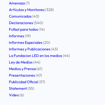
e
Amenaza
(7)
l
Artículos y Monitoreo
(328)
a
Comunicados
(43)
C
Declaraciones
(540)
N
Futbol para todos
(14)
V
Informes
(19)
e
Informes Especiales
(20)
n
Informes y Publicaciones
(43)
M
La Fundacion LED en los medios
(44)
e
Ley de Medios
(44)
d
Medios y Prensa
(61)
i
Presentaciones
(47)
o
Publicidad Oficial
(37)
s
Statement
(55)
d
Video
(6)
e