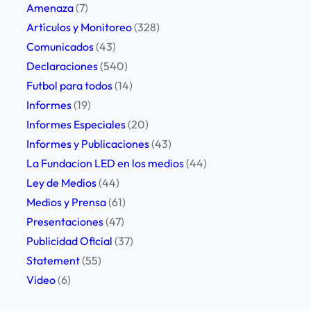
s
Amenaza
(7)
a
Artículos y Monitoreo
(328)
r
Comunicados
(43)
e
Declaraciones
(540)
n
Futbol para todos
(14)
l
Informes
(19)
a
Informes Especiales
(20)
a
Informes y Publicaciones
(43)
g
La Fundacion LED en los medios
(44)
e
Ley de Medios
(44)
n
Medios y Prensa
(61)
d
Presentaciones
(47)
a
Publicidad Oficial
(37)
f
Statement
(55)
u
Video
(6)
t