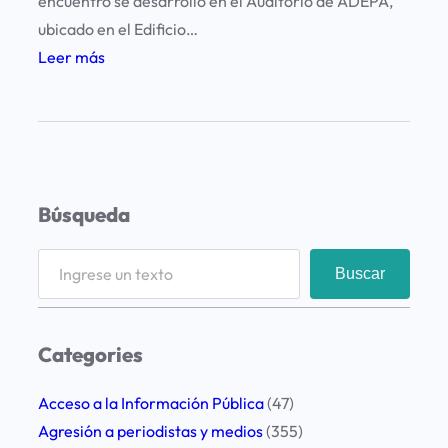
encuentro se desarrolló en el Auditorio de ADEPA,
ubicado en el Edificio…
:
Leer más
S
e
n
e
c
Búsqueda
e
s
S
Buscar
i
e
t
a
a
r
Categories
p
c
e
h
Acceso a la Información Pública
(47)
n
Agresión a periodistas y medios
(355)