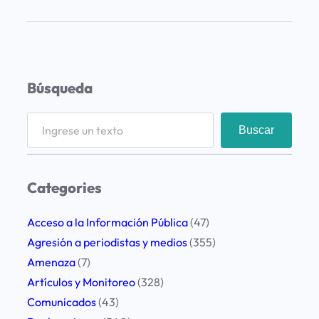
e
s
c
i
Búsqueda
n
d
S
Buscar
e
e
n
a
e
r
Categories
l
c
c
h
Acceso a la Información Pública
(47)
o
Agresión a periodistas y medios
(355)
n
Amenaza
(7)
t
Artículos y Monitoreo
(328)
r
Comunicados
(43)
a