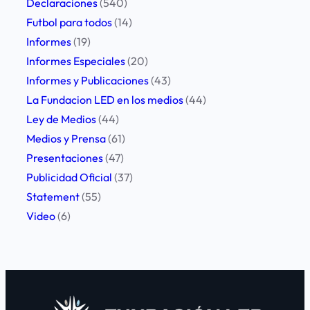
Declaraciones
(540)
t
Futbol para todos
(14)
o
Informes
(19)
d
Informes Especiales
(20)
e
Informes y Publicaciones
(43)
p
La Fundacion LED en los medios
(44)
e
Ley de Medios
(44)
r
Medios y Prensa
(61)
i
Presentaciones
(47)
o
Publicidad Oficial
(37)
d
Statement
(55)
i
Video
(6)
s
t
a
d
e