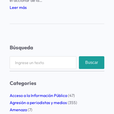
el accionar de la…
:
Leer más
P
r
e
o
c
Búsqueda
u
p
S
Buscar
a
e
c
a
i
r
Categories
ó
c
n
h
Acceso a la Información Pública
(47)
y
Agresión a periodistas y medios
(355)
s
Amenaza
(7)