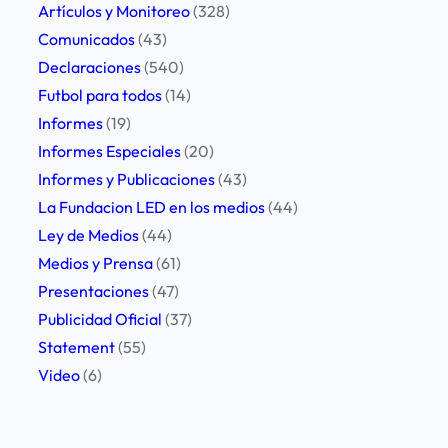
o
Artículos y Monitoreo
(328)
l
Comunicados
(43)
i
Declaraciones
(540)
d
Futbol para todos
(14)
a
Informes
(19)
r
Informes Especiales
(20)
i
Informes y Publicaciones
(43)
d
La Fundacion LED en los medios
(44)
a
Ley de Medios
(44)
d
Medios y Prensa
(61)
c
Presentaciones
(47)
o
Publicidad Oficial
(37)
n
Statement
(55)
l
Video
(6)
o
s