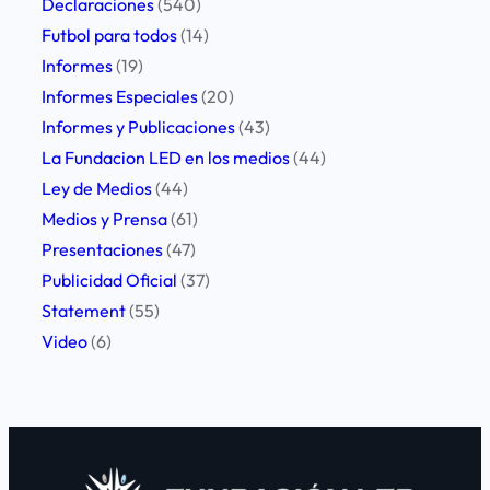
Declaraciones
(540)
t
Futbol para todos
(14)
a
Informes
(19)
c
Informes Especiales
(20)
k
Informes y Publicaciones
(43)
o
La Fundacion LED en los medios
(44)
n
Ley de Medios
(44)
J
Medios y Prensa
(61)
o
Presentaciones
(47)
u
Publicidad Oficial
(37)
r
Statement
(55)
n
Video
(6)
a
l
i
s
t