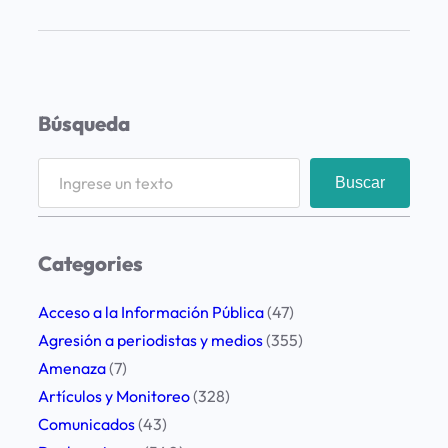
o
n
c
e
Búsqueda
r
n
S
Buscar
a
e
b
a
o
r
Categories
u
c
t
h
Acceso a la Información Pública
(47)
t
Agresión a periodistas y medios
(355)
h
Amenaza
(7)
e
Artículos y Monitoreo
(328)
A
Comunicados
(43)
t