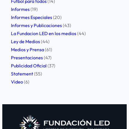
Futbol para todos
(14)
d
Informes
(19)
o
Informes Especiales
(20)
s
Informes y Publicaciones
(43)
f
La Fundacion LED en los medios
(44)
o
Ley de Medios
(44)
t
Medios y Prensa
(61)
ó
Presentaciones
(47)
g
Publicidad Oficial
(37)
r
Statement
(55)
a
Video
(6)
f
o
s
e
n
l