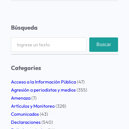
s
a
r
Búsqueda
p
o
S
Buscar
r
e
l
a
a
r
Categories
m
c
u
h
Acceso a la Información Pública
(47)
e
Agresión a periodistas y medios
(355)
r
Amenaza
(7)
t
Artículos y Monitoreo
(328)
e
Comunicados
(43)
d
Declaraciones
(540)
e