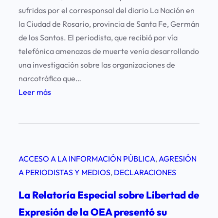
sufridas por el corresponsal del diario La Nación en
la Ciudad de Rosario, provincia de Santa Fe, Germán
de los Santos. El periodista, que recibió por vía
telefónica amenazas de muerte venía desarrollando
una investigación sobre las organizaciones de
narcotráfico que…
:
Leer más
A
m
e
n
ACCESO A LA INFORMACIÓN PÚBLICA
, 
AGRESIÓN
a
A PERIODISTAS Y MEDIOS
, 
DECLARACIONES
z
a
La Relatoría Especial sobre Libertad de
n
Expresión de la OEA presentó su
a