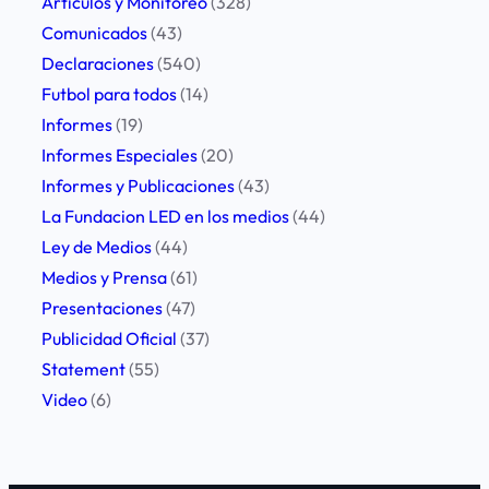
Artículos y Monitoreo
(328)
x
a
Comunicados
(43)
p
j
Declaraciones
(540)
r
e
Futbol para todos
(14)
e
a
Informes
(19)
s
p
Informes Especiales
(20)
i
e
Informes y Publicaciones
(43)
ó
r
La Fundacion LED en los medios
(44)
n
i
Ley de Medios
(44)
d
o
Medios y Prensa
(61)
e
d
Presentaciones
(47)
l
i
Publicidad Oficial
(37)
a
s
Statement
(55)
O
t
Video
(6)
E
a
A
s
p
a