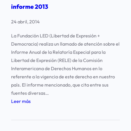
informe 2013
u
n
24 abril, 2014
c
o
La Fundación LED (Libertad de Expresión +
r
Democracia) realiza un llamado de atención sobre el
r
Informe Anual de la Relatoría Especial para la
e
Libertad de Expresión (RELE) de la Comisión
s
Interamericana de Derechos Humanos en lo
p
referente a la vigencia de este derecho en nuestro
o
país. El informe mencionado, que cita entre sus
n
fuentes diversas…
s
:
Leer más
a
L
l
a
d
R
e