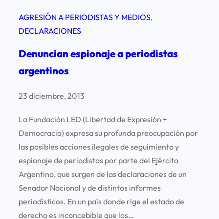
e
L
AGRESIÓN A PERIODISTAS Y MEDIOS
, 
l
a
DECLARACIONES
a
N
t
a
Denuncian espionaje a periodistas
o
c
argentinos
r
i
í
ó
23 diciembre, 2013
a
n
E
La Fundación LED (Libertad de Expresión +
e
s
Democracia) expresa su profunda preocupación por
n
p
las posibles acciones ilegales de seguimiento y
S
e
espionaje de periodistas por parte del Ejército
a
c
Argentino, que surgen de las declaraciones de un
n
i
Senador Nacional y de distintos informes
t
a
periodísticos. En un país donde rige el estado de
a
l
derecho es inconcebible que los…
F