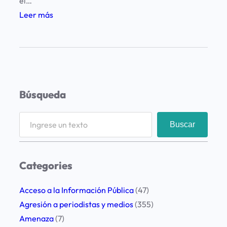
el…
:
Leer más
P
r
e
s
e
Búsqueda
n
t
S
Buscar
a
e
c
a
i
r
Categories
ó
c
n
h
Acceso a la Información Pública
(47)
d
Agresión a periodistas y medios
(355)
e
Amenaza
(7)