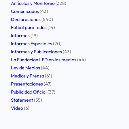
l
Artículos y Monitoreo
(328)
Í
Comunicados
(43)
n
Declaraciones
(540)
d
Futbol para todos
(14)
i
Informes
(19)
c
Informes Especiales
(20)
e
Informes y Publicaciones
(43)
d
La Fundacion LED en los medios
(44)
e
Ley de Medios
(44)
C
Medios y Prensa
(61)
e
Presentaciones
(47)
n
Publicidad Oficial
(37)
s
Statement
(55)
u
Video
(6)
r
a