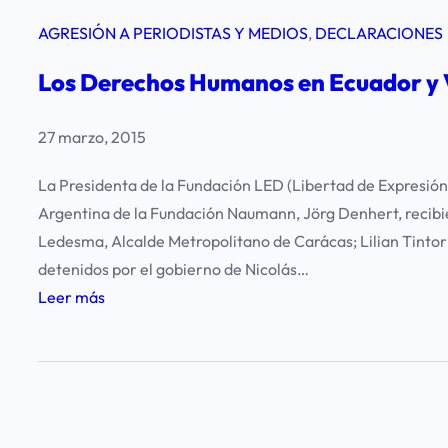
AGRESIÓN A PERIODISTAS Y MEDIOS
, 
DECLARACIONES
Los Derechos Humanos en Ecuador y 
27 marzo, 2015
La Presidenta de la Fundación LED (Libertad de Expresión 
Argentina de la Fundación Naumann, Jörg Denhert, recibie
Ledesma, Alcalde Metropolitano de Carácas; Lilian Tintor
detenidos por el gobierno de Nicolás…
:
Leer más
L
o
s
D
e