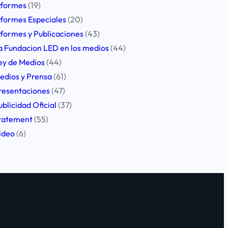
nformes
(19)
nformes Especiales
(20)
nformes y Publicaciones
(43)
a Fundacion LED en los medios
(44)
ey de Medios
(44)
edios y Prensa
(61)
resentaciones
(47)
ublicidad Oficial
(37)
tatement
(55)
ideo
(6)