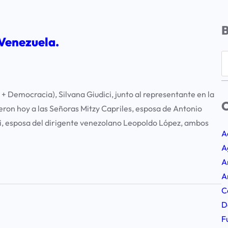
Venezuela.
S
e
a
+ Democracia), Silvana Giudici, junto al representante en la
r
C
ron hoy a las Señoras Mitzy Capriles, esposa de Antonio
c
i, esposa del dirigente venezolano Leopoldo López, ambos
h
A
A
A
A
C
D
F