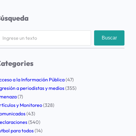
Búsqueda
Buscar
ategories
cceso a la Información Pública
(47)
gresión a periodistas y medios
(355)
menaza
(7)
rtículos y Monitoreo
(328)
omunicados
(43)
eclaraciones
(540)
utbol para todos
(14)