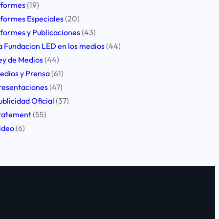
nformes
(19)
nformes Especiales
(20)
nformes y Publicaciones
(43)
a Fundacion LED en los medios
(44)
ey de Medios
(44)
edios y Prensa
(61)
resentaciones
(47)
ublicidad Oficial
(37)
tatement
(55)
ideo
(6)