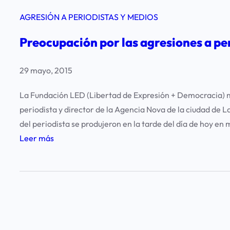
AGRESIÓN A PERIODISTAS Y MEDIOS
Preocupación por las agresiones a pe
29 mayo, 2015
La Fundación LED (Libertad de Expresión + Democracia) man
periodista y director de la Agencia Nova de la ciudad de 
del periodista se produjeron en la tarde del día de hoy en
:
Leer más
P
r
e
o
c
u