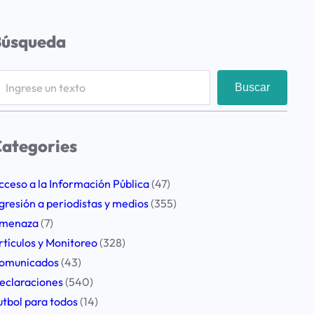
Búsqueda
Buscar
ategories
cceso a la Información Pública
(47)
gresión a periodistas y medios
(355)
menaza
(7)
rtículos y Monitoreo
(328)
omunicados
(43)
eclaraciones
(540)
utbol para todos
(14)