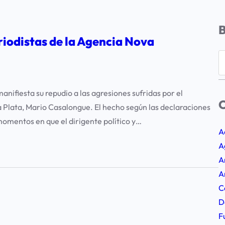
riodistas de la Agencia Nova
S
e
a
ifiesta su repudio a las agresiones sufridas por el
r
C
La Plata, Mario Casalongue. El hecho según las declaraciones
c
 momentos en que el dirigente político y…
h
A
A
A
A
C
D
F