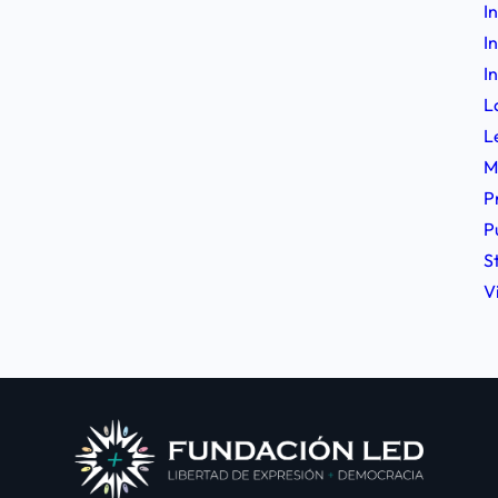
I
I
I
L
L
M
P
P
S
V