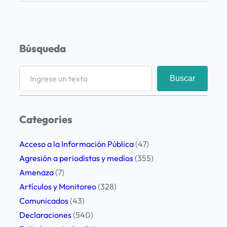
e
o
c
Búsqueda
u
p
S
Buscar
a
e
c
a
i
r
Categories
ó
c
n
h
Acceso a la Información Pública
(47)
p
Agresión a periodistas y medios
(355)
o
Amenaza
(7)
r
Artículos y Monitoreo
(328)
l
Comunicados
(43)
a
Declaraciones
(540)
s