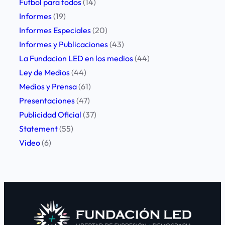
Futbol para todos
(14)
a
Informes
(19)
g
Informes Especiales
(20)
r
Informes y Publicaciones
(43)
e
La Fundacion LED en los medios
(44)
s
Ley de Medios
(44)
i
Medios y Prensa
(61)
o
Presentaciones
(47)
n
Publicidad Oficial
(37)
e
Statement
(55)
s
Video
(6)
a
p
e
r
i
o