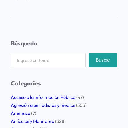
P
r
e
o
c
Búsqueda
u
p
S
Buscar
a
e
c
a
i
r
Categories
ó
c
n
h
Acceso a la Información Pública
(47)
p
Agresión a periodistas y medios
(355)
o
Amenaza
(7)
r
Artículos y Monitoreo
(328)
a