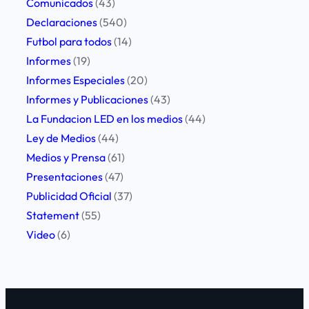
Comunicados
(43)
c
Declaraciones
(540)
t
Futbol para todos
(14)
o
Informes
(19)
s
Informes Especiales
(20)
d
Informes y Publicaciones
(43)
e
La Fundacion LED en los medios
(44)
c
Ley de Medios
(44)
e
Medios y Prensa
(61)
n
Presentaciones
(47)
s
Publicidad Oficial
(37)
u
Statement
(55)
r
Video
(6)
a
d
e
l