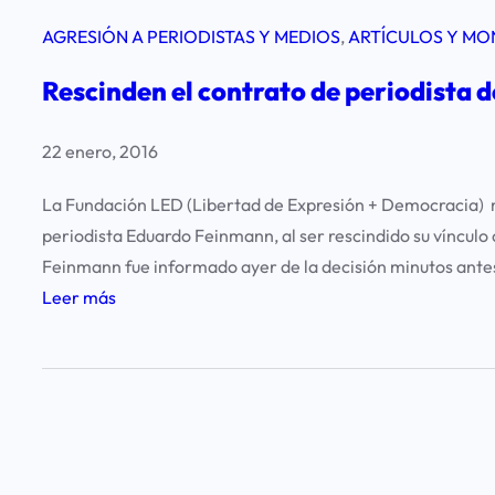
AGRESIÓN A PERIODISTAS Y MEDIOS
, 
ARTÍCULOS Y MO
Rescinden el contrato de periodista d
22 enero, 2016
La Fundación LED (Libertad de Expresión + Democracia) ma
periodista Eduardo Feinmann, al ser rescindido su vínculo
Feinmann fue informado ayer de la decisión minutos antes 
:
Leer más
R
e
s
c
i
n