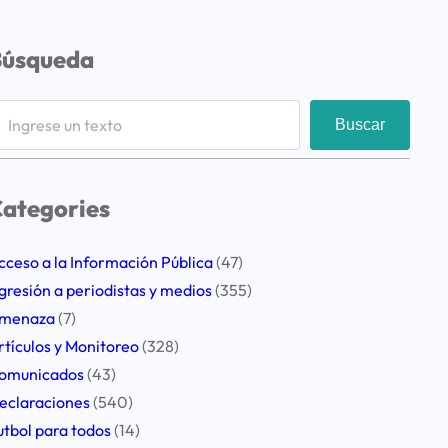
Búsqueda
Buscar
ategories
cceso a la Información Pública
(47)
gresión a periodistas y medios
(355)
menaza
(7)
rtículos y Monitoreo
(328)
omunicados
(43)
eclaraciones
(540)
utbol para todos
(14)