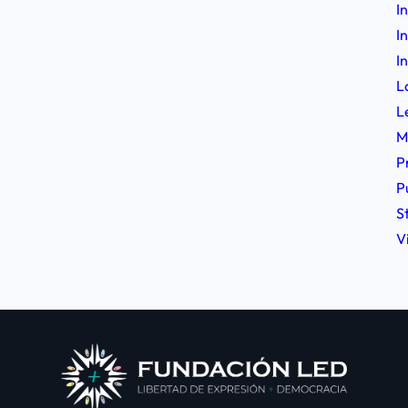
I
I
I
L
L
M
P
P
S
V