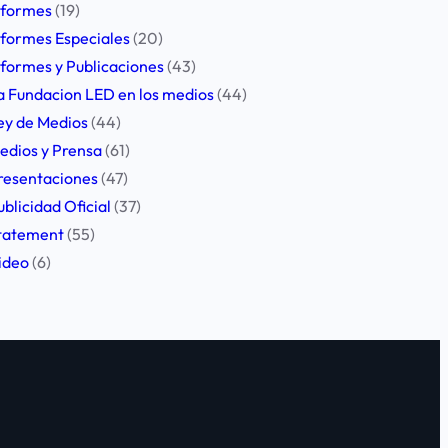
nformes
(19)
nformes Especiales
(20)
nformes y Publicaciones
(43)
a Fundacion LED en los medios
(44)
ey de Medios
(44)
edios y Prensa
(61)
resentaciones
(47)
ublicidad Oficial
(37)
tatement
(55)
ideo
(6)