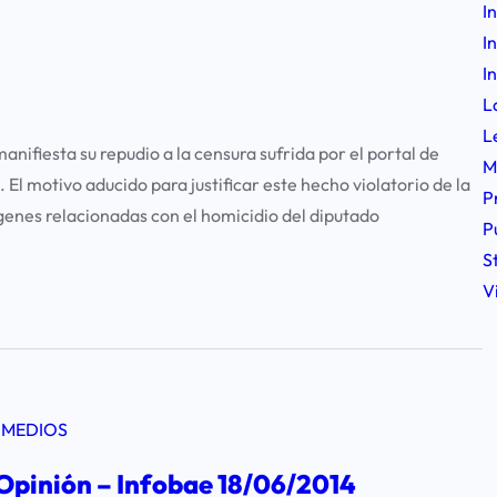
I
I
I
L
L
ifiesta su repudio a la censura sufrida por el portal de
M
El motivo aducido para justificar este hecho violatorio de la
P
ágenes relacionadas con el homicidio del diputado
P
S
V
 MEDIOS
 Opinión – Infobae 18/06/2014