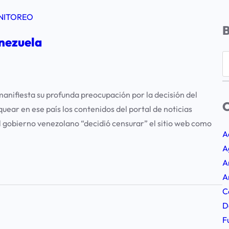
NITOREO
nezuela
S
e
a
nifiesta su profunda preocupación por la decisión del
r
C
uear en ese país los contenidos del portal de noticias
c
 gobierno venezolano “decidió censurar” el sitio web como
h
A
A
A
A
C
D
F