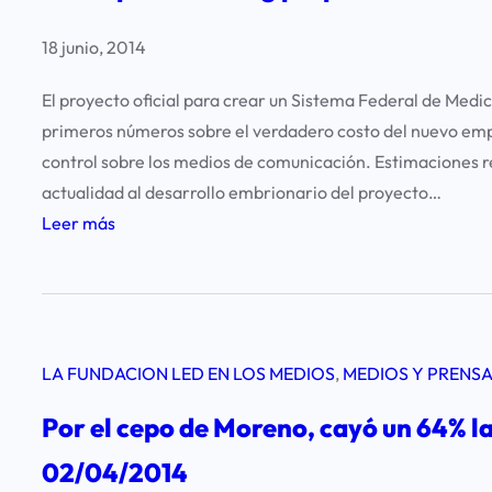
O
n
18 junio, 2014
B
a
A
I
El proyecto oficial para crear un Sistema Federal de Med
E
N
primeros números sobre el verdadero costo del nuevo emp
e
F
control sobre los medios de comunicación. Estimaciones re
n
O
actualidad al desarrollo embrionario del proyecto…
V
B
:
Leer más
e
A
L
n
E
a
e
e
u
z
n
t
u
V
LA FUNDACION LED EN LOS MEDIOS
, 
MEDIOS Y PRENS
o
e
e
p
l
Por el cepo de Moreno, cayó un 64% la 
n
i
a
e
02/04/2014
a
z