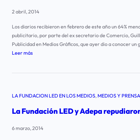
d
u
e
2 abril, 2014
e
l
l
Los diarios recibieron en febrero de este año un 64% men
r
a
publicitario, por parte del ex secretario de Comercio, Gui
a
Publicidad en Medios Gráficos, que ayer dio a conocer un 
t
:
Leer más
i
P
n
o
g
r
p
e
r
LA FUNDACION LED EN LOS MEDIOS
, 
MEDIOS Y PRENS
l
o
c
p
La Fundación LED y Adepa repudiaron 
e
i
p
o
6 marzo, 2014
o
–