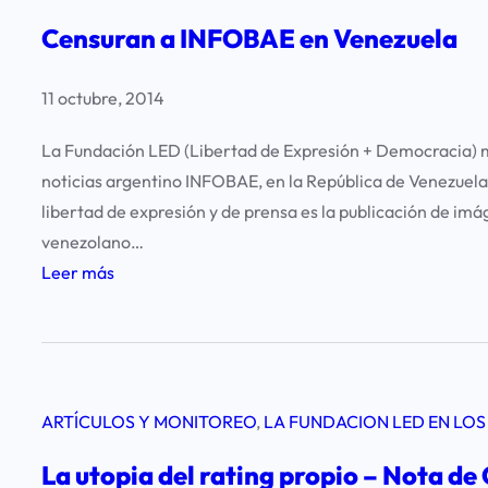
e
Censuran a INFOBAE en Venezuela
a
n
11 octubre, 2014
e
l
La Fundación LED (Libertad de Expresión + Democracia) man
p
noticias argentino INFOBAE, en la República de Venezuela. 
o
libertad de expresión y de prensa es la publicación de im
r
venezolano…
t
:
Leer más
a
C
l
e
d
n
e
s
I
ARTÍCULOS Y MONITOREO
, 
LA FUNDACION LED EN LOS
u
N
r
La utopia del rating propio – Nota de
F
a