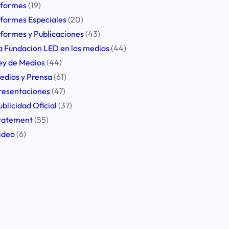
nformes
(19)
nformes Especiales
(20)
nformes y Publicaciones
(43)
a Fundacion LED en los medios
(44)
ey de Medios
(44)
edios y Prensa
(61)
resentaciones
(47)
ublicidad Oficial
(37)
tatement
(55)
ideo
(6)