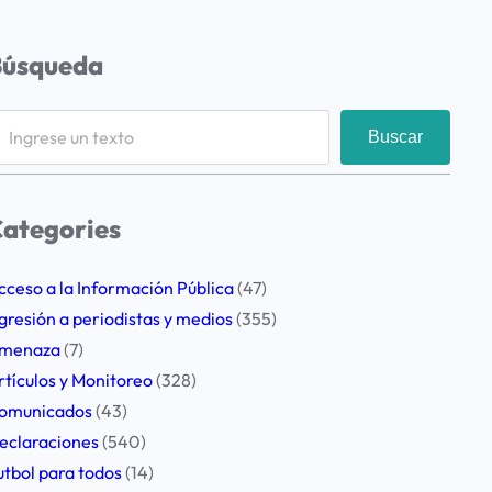
Búsqueda
Buscar
ategories
cceso a la Información Pública
(47)
gresión a periodistas y medios
(355)
menaza
(7)
rtículos y Monitoreo
(328)
omunicados
(43)
eclaraciones
(540)
utbol para todos
(14)