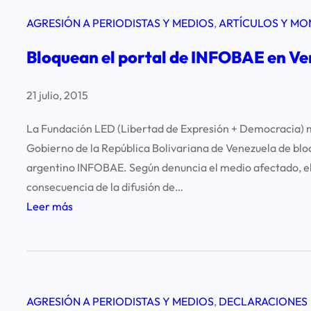
AGRESIÓN A PERIODISTAS Y MEDIOS
, 
ARTÍCULOS Y MO
Bloquean el portal de INFOBAE en Ve
21 julio, 2015
La Fundación LED (Libertad de Expresión + Democracia) ma
Gobierno de la República Bolivariana de Venezuela de bloq
argentino INFOBAE. Según denuncia el medio afectado, el
consecuencia de la difusión de…
:
Leer más
B
l
o
q
AGRESIÓN A PERIODISTAS Y MEDIOS
, 
DECLARACIONES
u