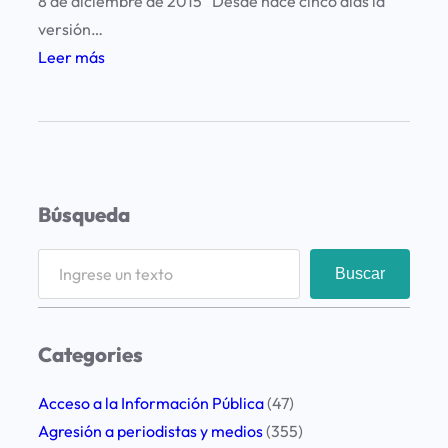
8 de diciembre de 2015 “Desde hace cinco días la
versión…
:
Leer más
P
r
e
o
c
Búsqueda
u
p
S
Buscar
a
e
c
a
i
r
Categories
ó
c
n
h
Acceso a la Información Pública
(47)
p
Agresión a periodistas y medios
(355)