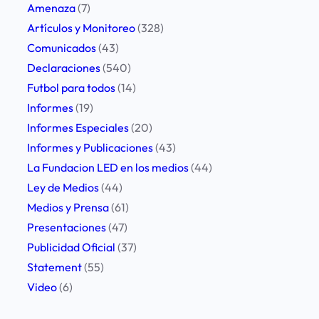
o
Amenaza
(7)
r
Artículos y Monitoreo
(328)
a
Comunicados
(43)
t
Declaraciones
(540)
a
Futbol para todos
(14)
q
Informes
(19)
u
Informes Especiales
(20)
e
Informes y Publicaciones
(43)
i
La Fundacion LED en los medios
(44)
n
Ley de Medios
(44)
f
Medios y Prensa
(61)
o
Presentaciones
(47)
r
Publicidad Oficial
(37)
m
Statement
(55)
á
Video
(6)
t