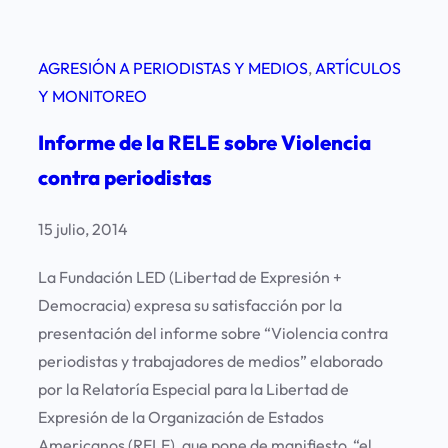
f
o
AGRESIÓN A PERIODISTAS Y MEDIOS
, 
ARTÍCULOS
r
Y MONITOREO
m
e
Informe de la RELE sobre Violencia
d
contra periodistas
e
F
15 julio, 2014
r
e
La Fundación LED (Libertad de Expresión +
e
Democracia) expresa su satisfacción por la
d
presentación del informe sobre “Violencia contra
o
periodistas y trabajadores de medios” elaborado
m
por la Relatoría Especial para la Libertad de
H
Expresión de la Organización de Estados
o
Americanos (RELE), que pone de manifiesto “el