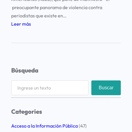
u
preocupante panorama de violencia contra
s
periodistas que existe en…
e
:
Leer más
I
n
f
o
r
Búsqueda
m
e
S
Buscar
d
e
e
a
l
r
Categories
a
c
R
h
Acceso a la Información Pública
(47)
E