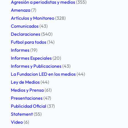
Agresión a periodistas y medios
(355)
L
Amenaza
(7)
E
Artículos y Monitoreo
(328)
s
Comunicados
(43)
o
Declaraciones
(540)
b
Futbol para todos
(14)
r
Informes
(19)
e
Informes Especiales
(20)
V
Informes y Publicaciones
(43)
i
La Fundacion LED en los medios
(44)
o
Ley de Medios
(44)
l
Medios y Prensa
(61)
e
Presentaciones
(47)
n
Publicidad Oficial
(37)
c
Statement
(55)
i
Video
(6)
a