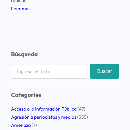
radical…
:
Leer más
P
r
o
f
u
Búsqueda
n
d
S
Buscar
a
e
p
a
r
r
Categories
e
c
o
h
Acceso a la Información Pública
(47)
c
Agresión a periodistas y medios
(355)
u
Amenaza
(7)